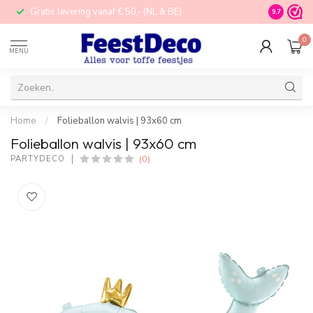
Gratis levering vanaf € 50,- (NL & BE)
STORE in N
9.7
0
MENU
Home
/
Folieballon walvis | 93x60 cm
Folieballon walvis | 93x60 cm
(0)
PARTYDECO