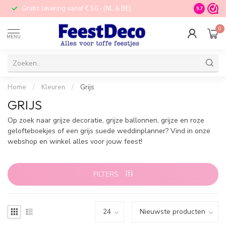
Gratis levering vanaf € 50,- (NL & BE)
STORE in N
9.7
0
MENU
Home
/
Kleuren
/
Grijs
GRIJS
Op zoek naar grijze decoratie, grijze ballonnen, grijze en roze
gelofteboekjes of een grijs suede weddinplanner? Vind in onze
webshop en winkel alles voor jouw feest!
FILTERS