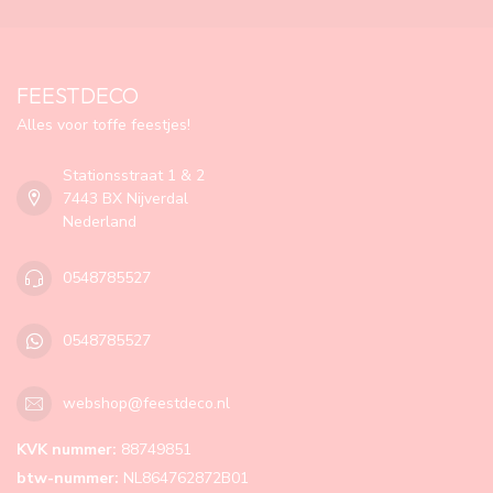
FEESTDECO
Alles voor toffe feestjes!
Stationsstraat 1 & 2
7443 BX Nijverdal
Nederland
0548785527
0548785527
webshop@feestdeco.nl
KVK nummer:
88749851
btw-nummer:
NL864762872B01