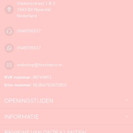
Stationsstraat 1 & 2
7443 BX Nijverdal
Nederland
0548785527
0548785527
webshop@feestdeco.nl
KVK nummer:
88749851
btw-nummer:
NL864762872B01
OPENINGSTIJDEN
INFORMATIE
REVIEWS VAN ONZE KLANTEN