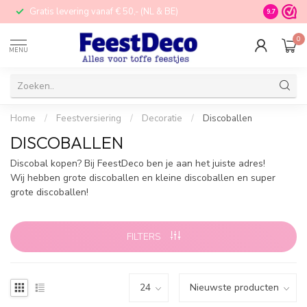
Gratis levering vanaf € 50,- (NL & BE)
STORE in N
9.7
0
MENU
Home
/
Feestversiering
/
Decoratie
/
Discoballen
DISCOBALLEN
Discobal kopen? Bij FeestDeco ben je aan het juiste adres!
Wij hebben grote discoballen en kleine discoballen en super
grote discoballen!
FILTERS