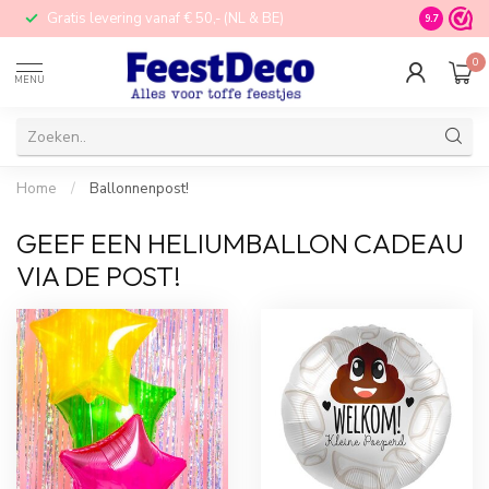
Gratis levering vanaf € 50,- (NL & BE)
STORE in N
9.7
0
MENU
Home
/
Ballonnenpost!
GEEF EEN HELIUMBALLON CADEAU
VIA DE POST!