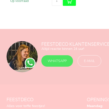
Op voorraad
FEESTDECO KLANTENSERVIC
Altijd reactie binnen 24 uur!
WHATSAPP
E-MAIL
FEESTDECO
OPENING
Alles voor toffe feestjes!
Maandag: