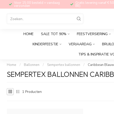
Voor 15:00 besteld = vandaag
Gratis levering vanaf € 50
verzonden
BE)
HOME
SALE TOT 90%
FEESTVERSIERING
KINDERFEESTJE
VERJAARDAG
BRUIL
TIPS & INSPIRATIE V
Home
/
Ballonnen
/
Sempertex ballonnen
/
Caribbean Blauw
SEMPERTEX BALLONNEN CARIBB
1
Producten