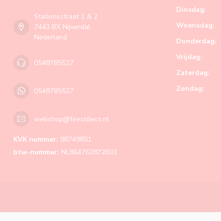
Dinsdag:
Stationsstraat 1 & 2
Woensdag:
7443 BX Nijverdal
Nederland
Donderdag:
Vrijdag:
0548785527
Zaterdag:
Zondag:
0548785527
webshop@feestdeco.nl
KVK nummer:
88749851
btw-nummer:
NL864762872B01