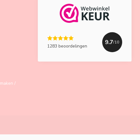
9.7
/10
1283 beoordelingen
maken /