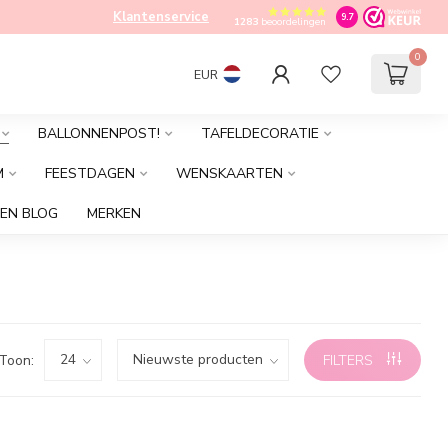
Klantenservice
9.7
1283
beoordelingen
0
EUR
BALLONNENPOST!
TAFELDECORATIE
M
FEESTDAGEN
WENSKAARTEN
EN BLOG
MERKEN
Toon:
FILTERS