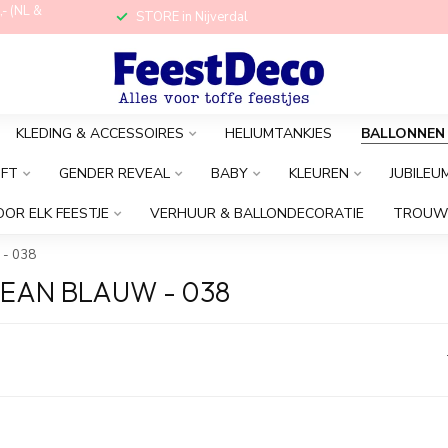
,- (NL &
STORE in Nijverdal
KLEDING & ACCESSOIRES
HELIUMTANKJES
BALLONNEN
OFT
GENDER REVEAL
BABY
KLEUREN
JUBILEU
OOR ELK FEESTJE
VERHUUR & BALLONDECORATIE
TROUW
 - 038
EAN BLAUW - 038