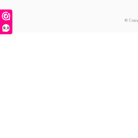
© Copy
9,0