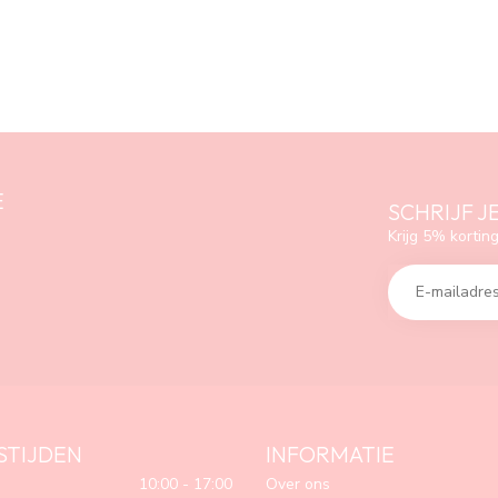
E
SCHRIJF J
Krijg 5% korting
STIJDEN
INFORMATIE
10:00 - 17:00
Over ons