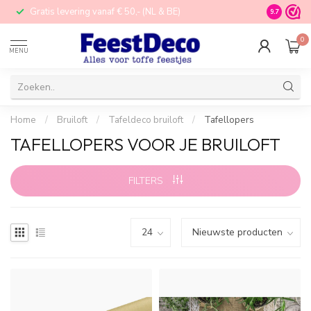
Gratis levering vanaf € 50,- (NL & BE)
STORE in N
9.7
0
MENU
Home
/
Bruiloft
/
Tafeldeco bruiloft
/
Tafellopers
TAFELLOPERS VOOR JE BRUILOFT
FILTERS