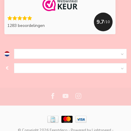
9.7
/10
1283 beoordelingen
€
© Copyright 2026 Feestdeco
- Powered by
Lightspeed
-