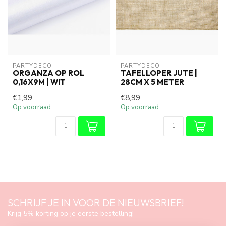
PARTYDECO
PARTYDECO
ORGANZA OP ROL
TAFELLOPER JUTE |
0,16X9M | WIT
28CM X 5 METER
€1,99
€8,99
Op voorraad
Op voorraad
SCHRIJF JE IN VOOR DE NIEUWSBRIEF!
Krijg 5% korting op je eerste bestelling!