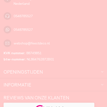
Nederland
0548785527
0548785527
webshop@feestdeco.nl
KVK nummer:
88749851
btw-nummer:
NL864762872B01
OPENINGSTIJDEN
INFORMATIE
REVIEWS VAN ONZE KLANTEN