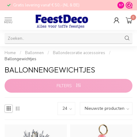
Gratis levering vanaf € 50,- (NL & BE)
STORE in N
9.7
0
MENU
Home
/
Ballonnen
/
Ballondecoratie accessoires
/
Ballongewichtjes
BALLONNENGEWICHTJES
FILTERS