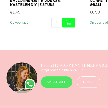
BALLONNENSET RIDDERS &
CONFETTI
KASTELEN DIY | 3 STUKS
GRAM
€1,49
€0,99
Op voorraad
Op voorraad
FEESTDECO KLANTENSERVIC
Altijd reactie binnen 24 uur!
WHATSAPP
E-MAIL