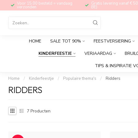
Voor 15:00 besteld = vandaag
Gratis levering vanaf € 50
verzonden
BE)
HOME
SALE TOT 90%
FEESTVERSIERING
KINDERFEESTJE
VERJAARDAG
BRUIL
TIPS & INSPIRATIE V
Home
/
Kinderfeestje
/
Populaire thema's
/
Ridders
RIDDERS
7
Producten