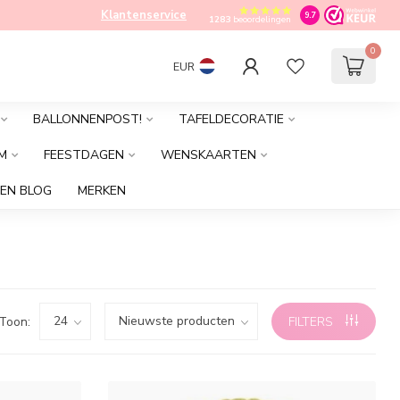
Klantenservice
9.7
1283
beoordelingen
0
EUR
BALLONNENPOST!
TAFELDECORATIE
M
FEESTDAGEN
WENSKAARTEN
EN BLOG
MERKEN
Toon:
FILTERS