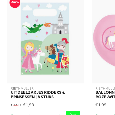
-50%
RIETHMÜLLER
RIETHMÜLL
UITDEELZAKJES RIDDERS &
BALLONNE
PRINSESSEN | 8 STUKS
ROZE-WI
€1,99
€1,99
€3,99