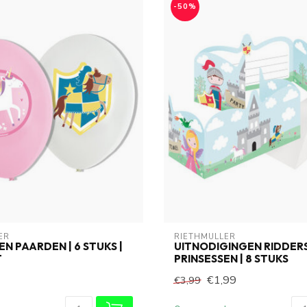
-50%
ER
RIETHMÜLLER
N PAARDEN | 6 STUKS |
UITNODIGINGEN RIDDERS
T
PRINSESSEN | 8 STUKS
€1,99
€3,99