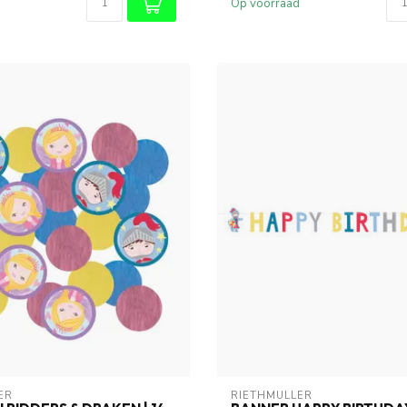
Op voorraad
ER
RIETHMÜLLER