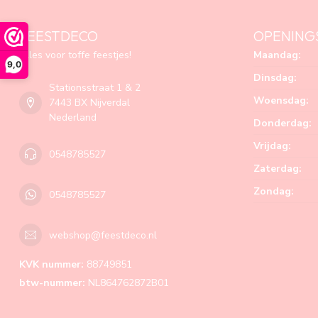
FEESTDECO
OPENING
Alles voor toffe feestjes!
Maandag:
9,0
Dinsdag:
Stationsstraat 1 & 2
Woensdag:
7443 BX Nijverdal
Nederland
Donderdag:
Vrijdag:
0548785527
Zaterdag:
Zondag:
0548785527
webshop@feestdeco.nl
KVK nummer:
88749851
btw-nummer:
NL864762872B01