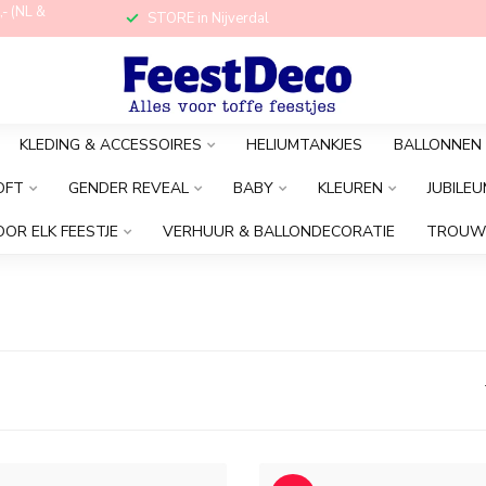
,- (NL &
STORE in Nijverdal
KLEDING & ACCESSOIRES
HELIUMTANKJES
BALLONNEN
OFT
GENDER REVEAL
BABY
KLEUREN
JUBILEU
OOR ELK FEESTJE
VERHUUR & BALLONDECORATIE
TROUW