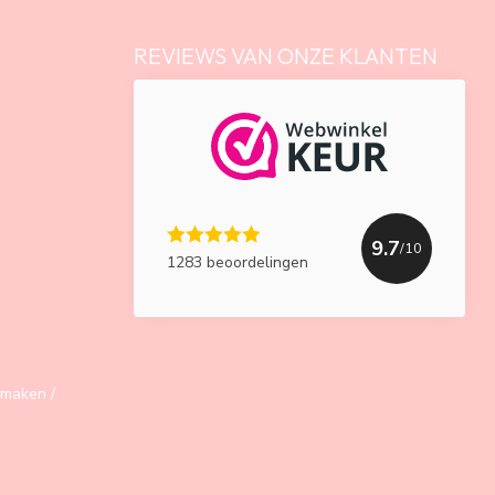
REVIEWS VAN ONZE KLANTEN
9.7
/10
1283 beoordelingen
maken /