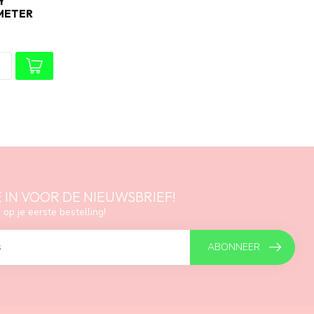
Y
 METER
E IN VOOR DE NIEUWSBRIEF!
 op je eerste bestelling!
ABONNEER