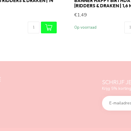
 RIDDERS & DRAKEN | 14
BANNER HAPPY BIRTHDA
|RIDDERS & DRAKEN | 1,6
€1,49
Op voorraad
E
SCHRIJF J
Krijg 5% korting