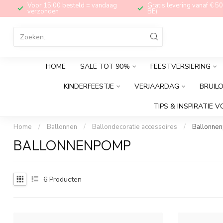
Voor 15:00 besteld = vandaag
Gratis levering vanaf € 50
verzonden
BE)
HOME
SALE TOT 90%
FEESTVERSIERING
KINDERFEESTJE
VERJAARDAG
BRUIL
TIPS & INSPIRATIE V
Home
/
Ballonnen
/
Ballondecoratie accessoires
/
Ballonne
BALLONNENPOMP
6
Producten