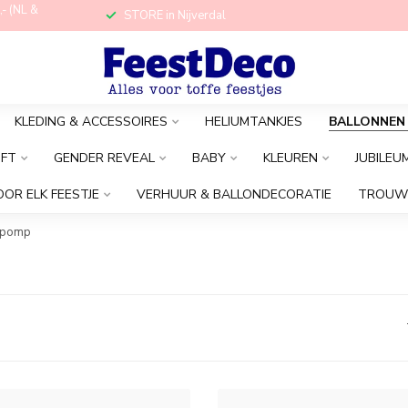
,- (NL &
STORE in Nijverdal
KLEDING & ACCESSOIRES
HELIUMTANKJES
BALLONNEN
OFT
GENDER REVEAL
BABY
KLEUREN
JUBILEU
OOR ELK FEESTJE
VERHUUR & BALLONDECORATIE
TROUW
npomp