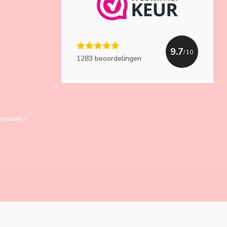
9.7
/10
1283 beoordelingen
maken /