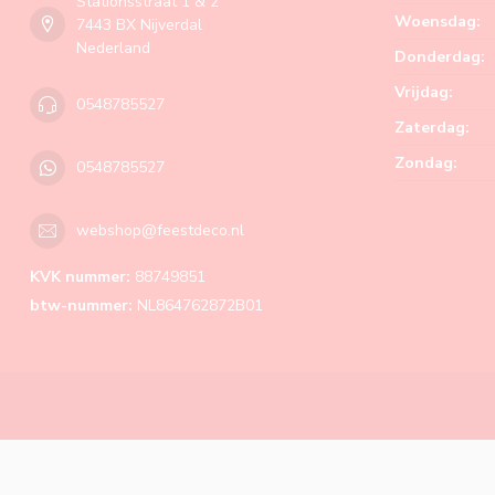
Stationsstraat 1 & 2
Woensdag:
7443 BX Nijverdal
Nederland
Donderdag:
Vrijdag:
0548785527
Zaterdag:
Zondag:
0548785527
webshop@feestdeco.nl
KVK nummer:
88749851
btw-nummer:
NL864762872B01