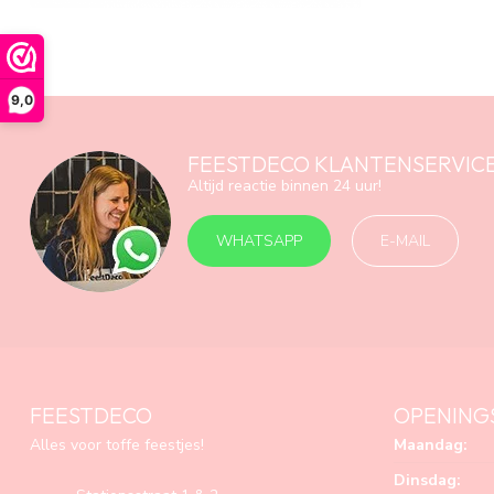
9,0
FEESTDECO KLANTENSERVIC
Altijd reactie binnen 24 uur!
WHATSAPP
E-MAIL
FEESTDECO
OPENING
Alles voor toffe feestjes!
Maandag:
Dinsdag: