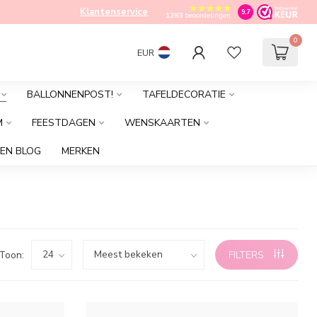
Klantenservice
9.7
1283
beoordelingen
0
EUR
BALLONNENPOST!
TAFELDECORATIE
M
FEESTDAGEN
WENSKAARTEN
EN BLOG
MERKEN
Toon:
FILTERS