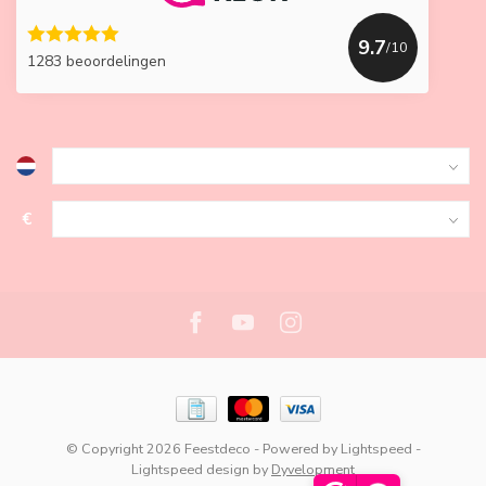
9.7
/10
1283 beoordelingen
€
© Copyright 2026 Feestdeco
- Powered by
Lightspeed
-
Lightspeed design
by
Dyvelopment