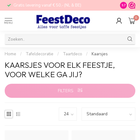
Gratis levering vanaf € 50,- (NL & BE)
STORE in N
9.7
0
MENU
Home
/
Tafeldecoratie
/
Taartdeco
/
Kaarsjes
KAARSJES VOOR ELK FEESTJE,
VOOR WELKE GA JIJ?
FILTERS