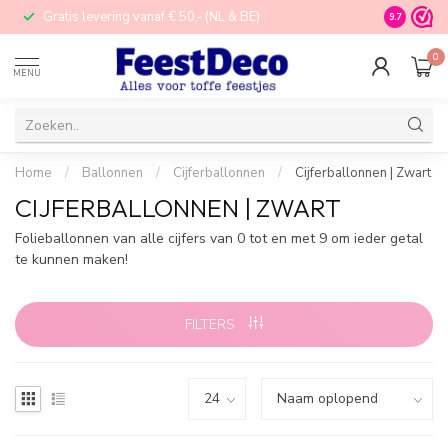
Gratis levering vanaf € 50,- (NL & BE)
STORE in N
9.7
0
MENU
Home
/
Ballonnen
/
Cijferballonnen
/
Cijferballonnen | Zwart
CIJFERBALLONNEN | ZWART
Folieballonnen van alle cijfers van 0 tot en met 9 om ieder getal
te kunnen maken!
FILTERS