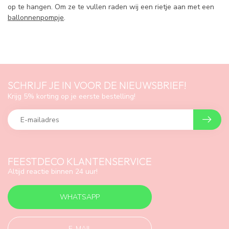
op te hangen. Om ze te vullen raden wij een rietje aan met een
ballonnenpompje
.
SCHRIJF JE IN VOOR DE NIEUWSBRIEF!
Krijg 5% korting op je eerste bestelling!
FEESTDECO KLANTENSERVICE
Altijd reactie binnen 24 uur!
WHATSAPP
E-MAIL