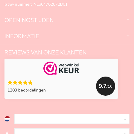
btw-nummer:
NL864762872B01
OPENINGSTIJDEN
INFORMATIE
REVIEWS VAN ONZE KLANTEN
9.7
/10
1283 beoordelingen
€