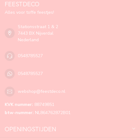
FEESTDECO
Alles voor toffe feestjes!
Stationsstraat 1 & 2
7443 BX Nijverdal
Nederland
0548785527
0548785527
webshop@feestdeco.nl
KVK nummer:
88749851
btw-nummer:
NL864762872B01
OPENINGSTIJDEN