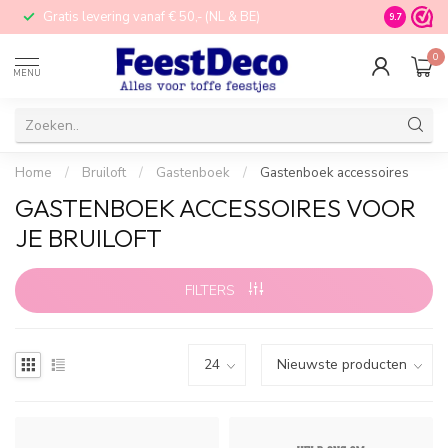
Gratis levering vanaf € 50,- (NL & BE)
STORE in N
9.7
0
MENU
Home
/
Bruiloft
/
Gastenboek
/
Gastenboek accessoires
GASTENBOEK ACCESSOIRES VOOR
JE BRUILOFT
FILTERS