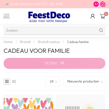
Gratis levering vanaf € 50,- (NL & BE)
STORE in N
9.7
0
MENU
Home
/
Bruiloft
/
Bruiloft cadeau
/
Cadeau familie
CADEAU VOOR FAMILIE
FILTERS