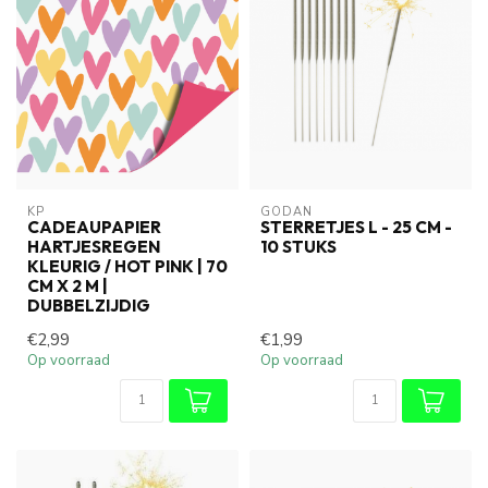
KP
GODAN
CADEAUPAPIER
STERRETJES L - 25 CM -
HARTJESREGEN
10 STUKS
KLEURIG / HOT PINK | 70
CM X 2 M |
DUBBELZIJDIG
€2,99
€1,99
Op voorraad
Op voorraad