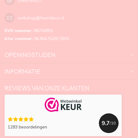
0548785527
webshop@feestdeco.nl
KVK nummer:
88749851
btw-nummer:
NL864762872B01
OPENINGSTIJDEN
INFORMATIE
REVIEWS VAN ONZE KLANTEN
9.7
/10
1283 beoordelingen