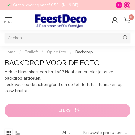
Gratis levering vanaf € 50,- (NL & BE)
STORE in N
9.7
0
MENU
Home
/
Bruiloft
/
Op de foto
/
Backdrop
BACKDROP VOOR DE FOTO
Heb je binnenkort een bruiloft? Haal dan nu hier je leuke
backdrop artikelen.
Leuk voor op de achtergrond om de tofste foto's te maken op
jouw bruiloft.
FILTERS