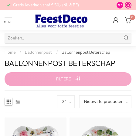
Gratis levering vanaf € 50,- (NL & BE)
STORE in N
9.7
0
MENU
Home
/
Ballonnenpost!
/
Ballonnenpost Beterschap
BALLONNENPOST BETERSCHAP
FILTERS