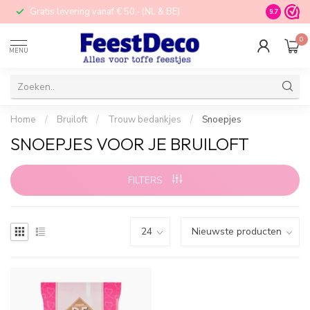
Gratis levering vanaf € 50,- (NL & BE)
STORE in N
9.7
0
MENU
Home
/
Bruiloft
/
Trouw bedankjes
/
Snoepjes
SNOEPJES VOOR JE BRUILOFT
FILTERS