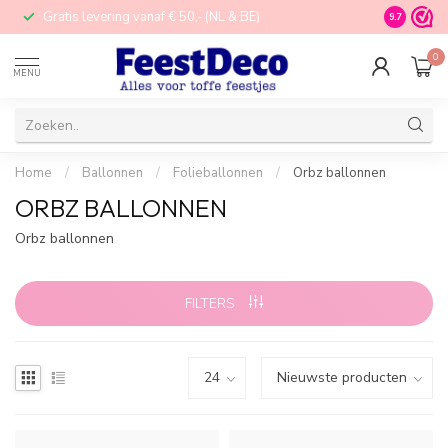
Gratis levering vanaf € 50,- (NL & BE)
STORE in N
9.7
0
MENU
Home
/
Ballonnen
/
Folieballonnen
/
Orbz ballonnen
ORBZ BALLONNEN
Orbz ballonnen
FILTERS