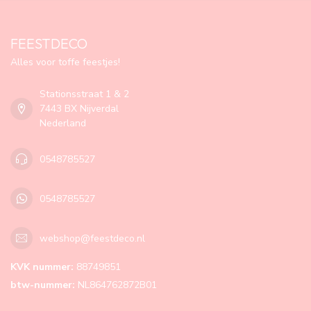
FEESTDECO
Alles voor toffe feestjes!
Stationsstraat 1 & 2
7443 BX Nijverdal
Nederland
0548785527
0548785527
webshop@feestdeco.nl
KVK nummer:
88749851
btw-nummer:
NL864762872B01