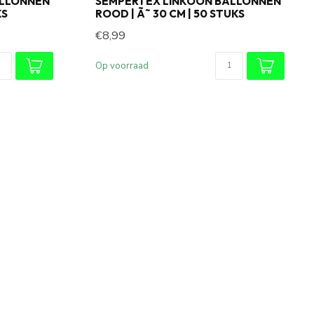
ALLONNEN
SEMPERTEX LINKOON BALLONNEN
KS
ROOD | Ã˜ 30 CM | 50 STUKS
€8,99
Op voorraad