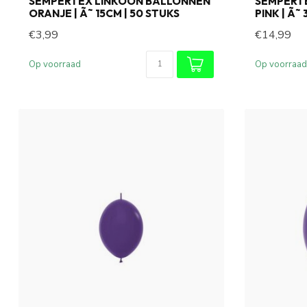
SEMPERTEX LINKOON BALLONNEN
SEMPERT
ORANJE | Ã˜ 15CM | 50 STUKS
PINK | Ã˜
€3,99
€14,99
Op voorraad
Op voorraad