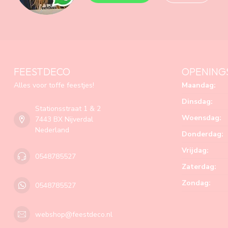
FEESTDECO
OPENING
Alles voor toffe feestjes!
Maandag:
Dinsdag:
Stationsstraat 1 & 2
Woensdag:
7443 BX Nijverdal
Nederland
Donderdag:
Vrijdag:
0548785527
Zaterdag:
Zondag:
0548785527
webshop@feestdeco.nl