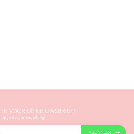
E IN VOOR DE NIEUWSBRIEF!
 op je eerste bestelling!
ABONNEER