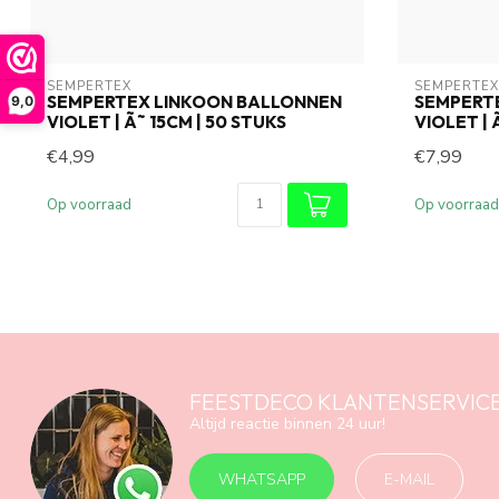
SEMPERTEX
SEMPERTEX
SEMPERTEX LINKOON BALLONNEN
SEMPERT
9,0
VIOLET | Ã˜ 15CM | 50 STUKS
VIOLET | 
€4,99
€7,99
Op voorraad
Op voorraad
FEESTDECO KLANTENSERVIC
Altijd reactie binnen 24 uur!
WHATSAPP
E-MAIL