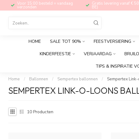
Voor 15:00 besteld = vandaag
Gratis levering vanaf € 50
verzonden
BE)
HOME
SALE TOT 90%
FEESTVERSIERING
KINDERFEESTJE
VERJAARDAG
BRUIL
TIPS & INSPIRATIE V
Home
/
Ballonnen
/
Sempertex ballonnen
/
Sempertex Link-
SEMPERTEX LINK-O-LOONS BA
10
Producten