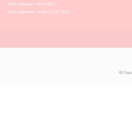
KVK nummer:
88749851
btw-nummer:
NL864762872B01
© Copy