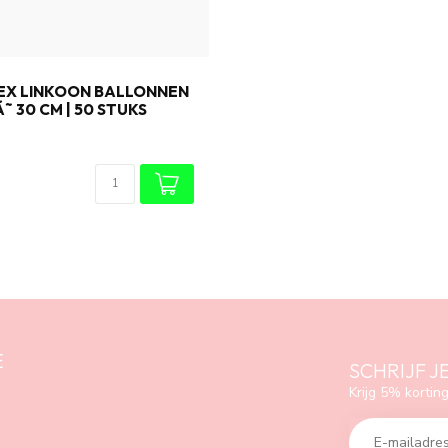
EX LINKOON BALLONNEN
Ã˜ 30 CM | 50 STUKS
E
SCHRIJF J
Krijg 5% korting