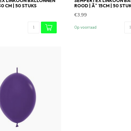
EX LINKOON BALLONNEN
SEMPERTEX LINKOON B
 30 CM | 50 STUKS
ROOD | Ã˜ 15CM | 50 STU
€3,99
Op voorraad