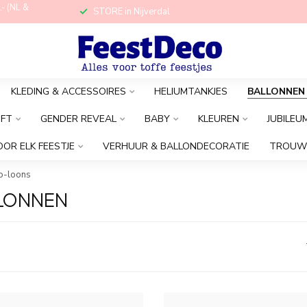
,- (NL &
STORE in Nijverdal
KLEDING & ACCESSOIRES
HELIUMTANKJES
BALLONNEN
OFT
GENDER REVEAL
BABY
KLEUREN
JUBILEU
OOR ELK FEESTJE
VERHUUR & BALLONDECORATIE
TROUW
o-loons
LLONNEN