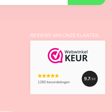
REVIEWS VAN ONZE KLANTEN
9.7
/10
1283 beoordelingen
maken /