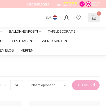
Klantenservice
9.7
1283
beoordelingen
0
EUR
BALLONNENPOST!
TAFELDECORATIE
M
FEESTDAGEN
WENSKAARTEN
EN BLOG
MERKEN
Toon:
FILTERS