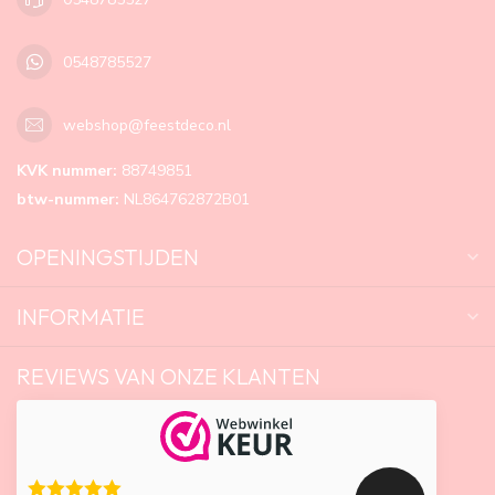
0548785527
webshop@feestdeco.nl
KVK nummer:
88749851
btw-nummer:
NL864762872B01
OPENINGSTIJDEN
INFORMATIE
REVIEWS VAN ONZE KLANTEN