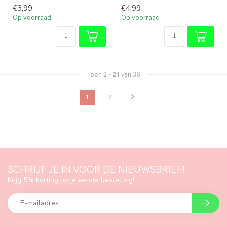
€3,99
€4,99
Op voorraad
Op voorraad
Toon
1
-
24
van 36
1
2
SCHRIJF JE IN VOOR DE NIEUWSBRIEF!
Krijg 5% korting op je eerste bestelling!