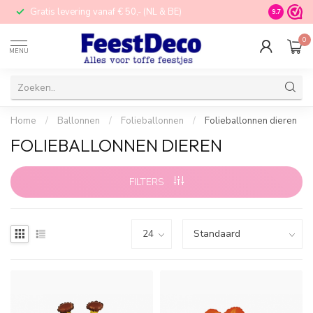
Gratis levering vanaf € 50,- (NL & BE)
STORE in N
9.7
0
MENU
Home
/
Ballonnen
/
Folieballonnen
/
Folieballonnen dieren
FOLIEBALLONNEN DIEREN
FILTERS