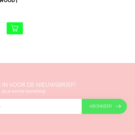
WOOD |
E IN VOOR DE NIEUWSBRIEF!
 op je eerste bestelling!
ABONNEER