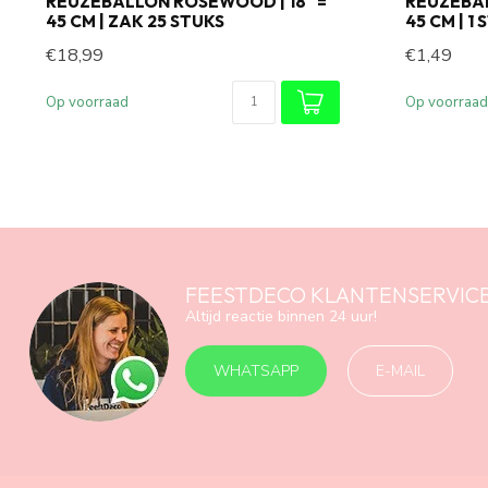
REUZEBALLON ROSEWOOD | 18" =
REUZEBAL
45 CM | ZAK 25 STUKS
45 CM | 1
€18,99
€1,49
Op voorraad
Op voorraad
FEESTDECO KLANTENSERVIC
Altijd reactie binnen 24 uur!
WHATSAPP
E-MAIL