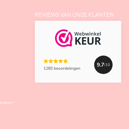
REVIEWS VAN ONZE KLANTEN
9.7
/10
1283 beoordelingen
maken /