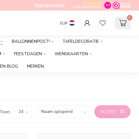
Klantenservice
9.7
1283
beoordelingen
0
EUR
BALLONNENPOST!
TAFELDECORATIE
M
FEESTDAGEN
WENSKAARTEN
EN BLOG
MERKEN
Toon:
FILTERS