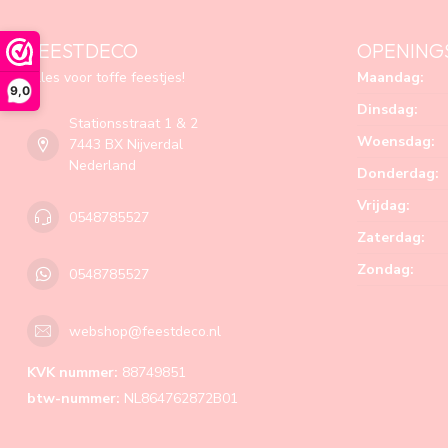
FEESTDECO
OPENING
Alles voor toffe feestjes!
Maandag:
9,0
Dinsdag:
Stationsstraat 1 & 2
Woensdag:
7443 BX Nijverdal
Nederland
Donderdag:
Vrijdag:
0548785527
Zaterdag:
Zondag:
0548785527
webshop@feestdeco.nl
KVK nummer:
88749851
btw-nummer:
NL864762872B01