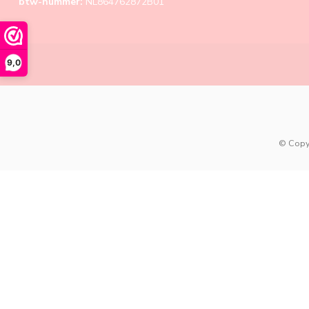
btw-nummer:
NL864762872B01
9,0
© Copy