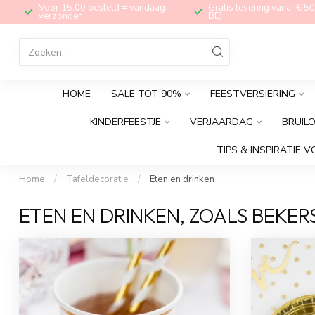
Voor 15:00 besteld = vandaag
Gratis levering vanaf € 50
verzonden
BE)
HOME
SALE TOT 90%
FEESTVERSIERING
KINDERFEESTJE
VERJAARDAG
BRUIL
TIPS & INSPIRATIE V
Home
/
Tafeldecoratie
/
Eten en drinken
ETEN EN DRINKEN, ZOALS BEKER