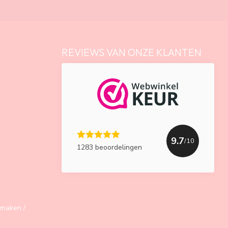
REVIEWS VAN ONZE KLANTEN
9.7
/10
1283 beoordelingen
maken /