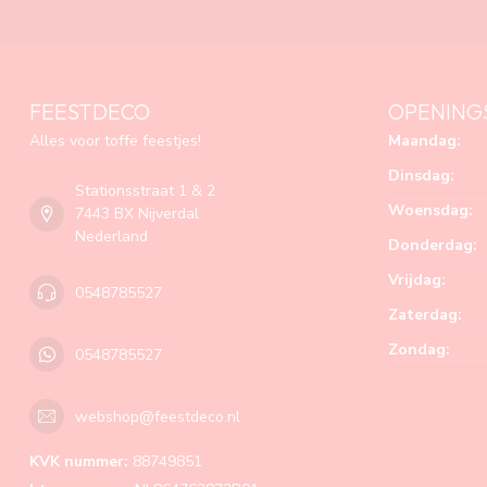
FEESTDECO
OPENING
Alles voor toffe feestjes!
Maandag:
Dinsdag:
Stationsstraat 1 & 2
Woensdag:
7443 BX Nijverdal
Nederland
Donderdag:
Vrijdag:
0548785527
Zaterdag:
Zondag:
0548785527
webshop@feestdeco.nl
KVK nummer:
88749851