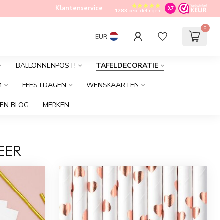
Klantenservice
9.7
1283
beoordelingen
0
EUR
BALLONNENPOST!
TAFELDECORATIE
M
FEESTDAGEN
WENSKAARTEN
EN BLOG
MERKEN
EER