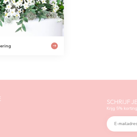
iering
E
SCHRIJF J
Krijg 5% korting