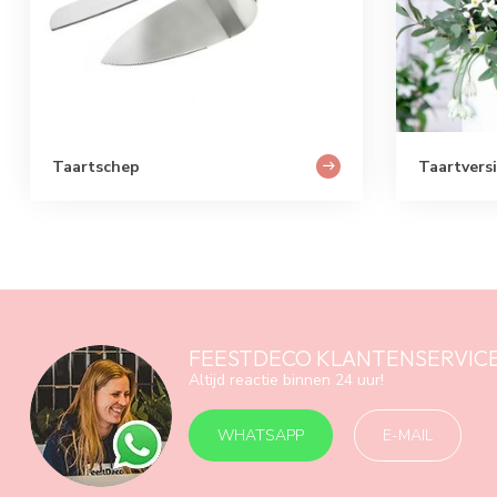
Taartschep
Taartvers
FEESTDECO KLANTENSERVIC
Altijd reactie binnen 24 uur!
WHATSAPP
E-MAIL