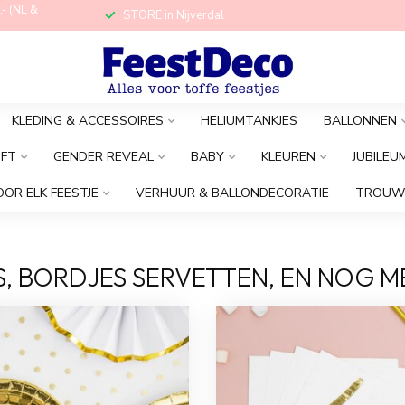
,- (NL &
STORE in Nijverdal
KLEDING & ACCESSOIRES
HELIUMTANKJES
BALLONNEN
OFT
GENDER REVEAL
BABY
KLEUREN
JUBILEU
OOR ELK FEESTJE
VERHUUR & BALLONDECORATIE
TROUW
S, BORDJES SERVETTEN, EN NOG M