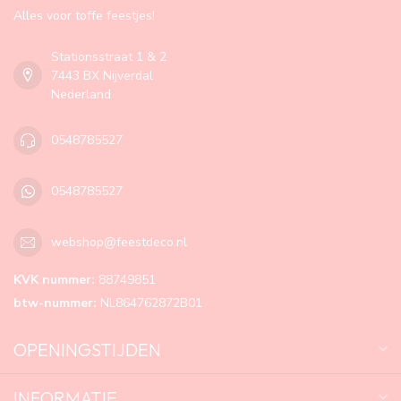
Alles voor toffe feestjes!
Stationsstraat 1 & 2
7443 BX Nijverdal
Nederland
0548785527
0548785527
webshop@feestdeco.nl
KVK nummer:
88749851
btw-nummer:
NL864762872B01
OPENINGSTIJDEN
INFORMATIE