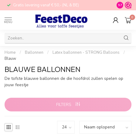
Gratis levering vanaf € 50,- (NL & BE)
STORE in N
9.7
0
MENU
Home
/
Ballonnen
/
Latex ballonnen - STRONG Balloons
/
Blauw
BLAUWE BALLONNEN
De tofste blauwe ballonnen de die hoofdrol zullen spelen op
jouw feestje
FILTERS