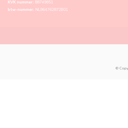
KVK nummer:
88749851
btw-nummer:
NL864762872B01
© Copy