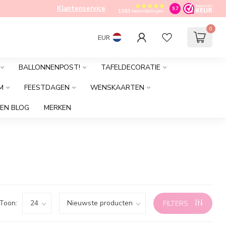
Klantenservice
9.7
1283
beoordelingen
0
EUR
BALLONNENPOST!
TAFELDECORATIE
M
FEESTDAGEN
WENSKAARTEN
EN BLOG
MERKEN
Toon:
FILTERS