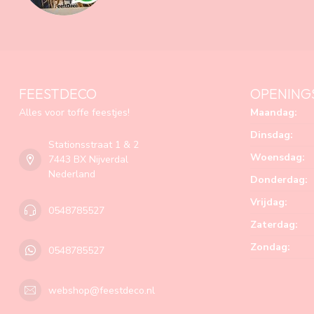
FEESTDECO
OPENING
Alles voor toffe feestjes!
Maandag:
Dinsdag:
Stationsstraat 1 & 2
Woensdag:
7443 BX Nijverdal
Nederland
Donderdag:
Vrijdag:
0548785527
Zaterdag:
Zondag:
0548785527
webshop@feestdeco.nl