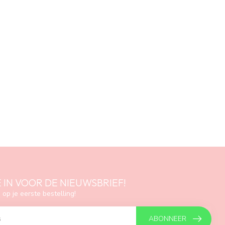
E IN VOOR DE NIEUWSBRIEF!
 op je eerste bestelling!
ABONNEER