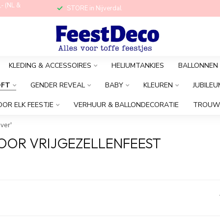
,- (NL &
STORE in Nijverdal
KLEDING & ACCESSOIRES
HELIUMTANKJES
BALLONNEN
OFT
GENDER REVEAL
BABY
KLEUREN
JUBILEU
OOR ELK FEESTJE
VERHUUR & BALLONDECORATIE
TROUW
ver'
VOOR VRIJGEZELLENFEEST