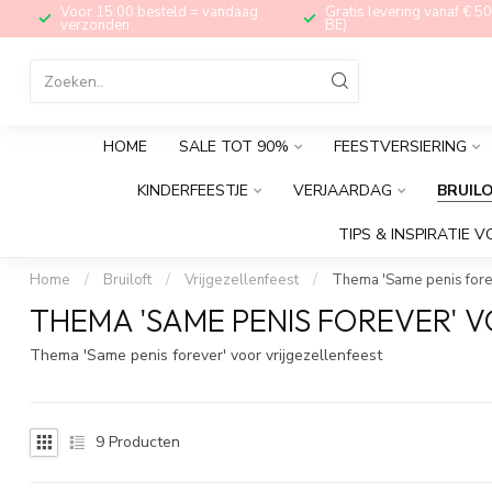
Voor 15:00 besteld = vandaag
Gratis levering vanaf € 50
verzonden
BE)
HOME
SALE TOT 90%
FEESTVERSIERING
KINDERFEESTJE
VERJAARDAG
BRUIL
TIPS & INSPIRATIE V
Home
/
Bruiloft
/
Vrijgezellenfeest
/
Thema 'Same penis fore
THEMA 'SAME PENIS FOREVER' 
Thema 'Same penis forever' voor vrijgezellenfeest
9
Producten