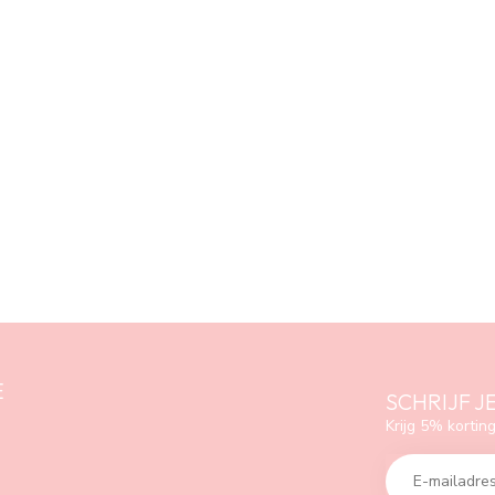
E
SCHRIJF J
Krijg 5% korting