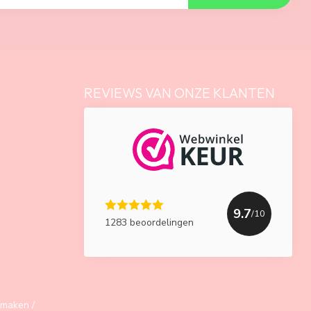
REVIEWS VAN ONZE KLANTEN
9.7
/10
1283 beoordelingen
maken /