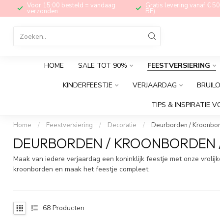
Voor 15:00 besteld = vandaag
Gratis levering vanaf € 50
verzonden
BE)
HOME
SALE TOT 90%
FEESTVERSIERING
KINDERFEESTJE
VERJAARDAG
BRUIL
TIPS & INSPIRATIE V
Home
/
Feestversiering
/
Decoratie
/
Deurborden / Kroonbo
DEURBORDEN / KROONBORDEN 
Maak van iedere verjaardag een koninklijk feestje met onze vrolij
kroonborden en maak het feestje compleet.
68
Producten