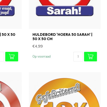
 50 X 50
HULDEBORD 'HOERA 50 SARAH' |
50 X 50 CM
€4,99
Op voorraad