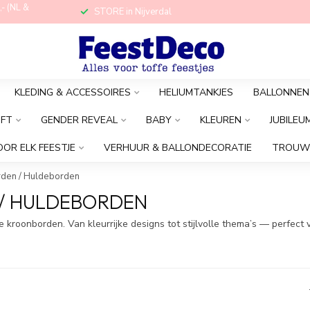
,- (NL &
STORE in Nijverdal
KLEDING & ACCESSOIRES
HELIUMTANKJES
BALLONNEN
OFT
GENDER REVEAL
BABY
KLEUREN
JUBILEU
OOR ELK FEESTJE
VERHUUR & BALLONDECORATIE
TROUW
rden / Huldeborden
/ HULDEBORDEN
ke kroonborden. Van kleurrijke designs tot stijlvolle thema’s — perfec