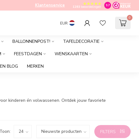
Klantenservice
9.7
1283
beoordelingen
0
EUR
BALLONNENPOST!
TAFELDECORATIE
M
FEESTDAGEN
WENSKAARTEN
EN BLOG
MERKEN
t voor kinderen én volwassenen. Ontdek jouw favoriete
Toon:
FILTERS