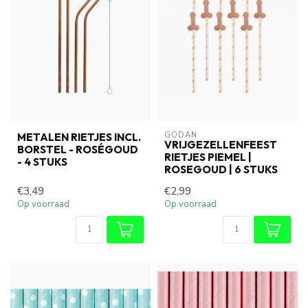
GODAN
METALEN RIETJES INCL.
VRIJGEZELLENFEEST
BORSTEL - ROSÉGOUD
RIETJES PIEMEL |
- 4 STUKS
ROSEGOUD | 6 STUKS
€3,49
€2,99
Op voorraad
Op voorraad