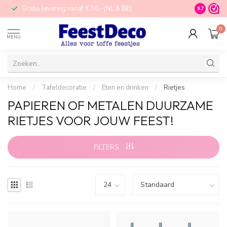
Gratis levering vanaf € 50,- (NL & BE)
STORE in N
9.7
0
MENU
Home
/
Tafeldecoratie
/
Eten en drinken
/
Rietjes
PAPIEREN OF METALEN DUURZAME
RIETJES VOOR JOUW FEEST!
FILTERS