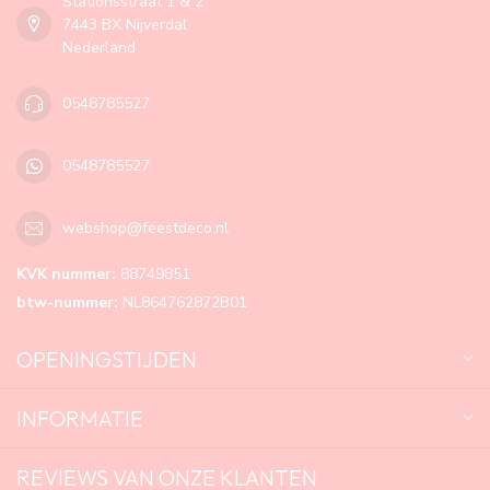
Stationsstraat 1 & 2
7443 BX Nijverdal
Nederland
0548785527
0548785527
webshop@feestdeco.nl
KVK nummer:
88749851
btw-nummer:
NL864762872B01
OPENINGSTIJDEN
INFORMATIE
REVIEWS VAN ONZE KLANTEN