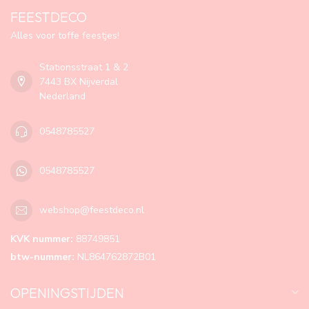
FEESTDECO
Alles voor toffe feestjes!
Stationsstraat 1 & 2
7443 BX Nijverdal
Nederland
0548785527
0548785527
webshop@feestdeco.nl
KVK nummer:
88749851
btw-nummer:
NL864762872B01
OPENINGSTIJDEN