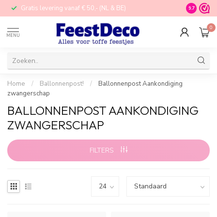
Gratis levering vanaf € 50,- (NL & BE)
STORE in N
9.7
0
MENU
Home
/
Ballonnenpost!
/
Ballonnenpost Aankondiging
zwangerschap
BALLONNENPOST AANKONDIGING
ZWANGERSCHAP
FILTERS