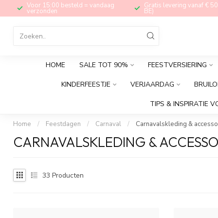
Voor 15:00 besteld = vandaag
Gratis levering vanaf € 50
verzonden
BE)
HOME
SALE TOT 90%
FEESTVERSIERING
KINDERFEESTJE
VERJAARDAG
BRUILO
TIPS & INSPIRATIE V
Home
/
Feestdagen
/
Carnaval
/
Carnavalskleding & accesso
CARNAVALSKLEDING & ACCESSO
33
Producten