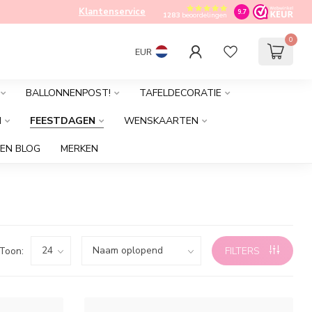
Klantenservice
9.7
1283
beoordelingen
0
EUR
BALLONNENPOST!
TAFELDECORATIE
M
FEESTDAGEN
WENSKAARTEN
EN BLOG
MERKEN
Toon:
FILTERS