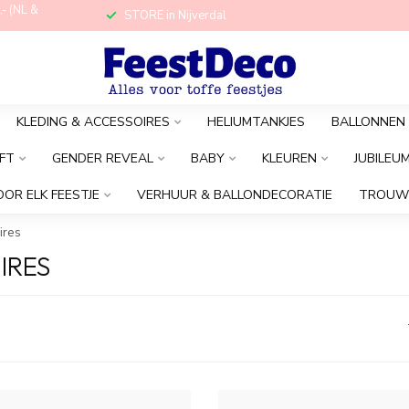
,- (NL &
STORE in Nijverdal
KLEDING & ACCESSOIRES
HELIUMTANKJES
BALLONNEN
FT
GENDER REVEAL
BABY
KLEUREN
JUBILEU
OOR ELK FEESTJE
VERHUUR & BALLONDECORATIE
TROUW
ires
IRES