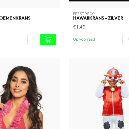
O
FEESTDECO
LOEMENKRANS
HAWAIIKRANS - ZILVER
€1,49
Op voorraad