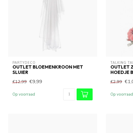
PARTYDECO
TALKING TA
OUTLET BLOEMENKROON MET
OUTLET 
SLUIER
HOEDJE B
€9,99
€1,
€12,99
€2,99
Op voorraad
Op voorraad