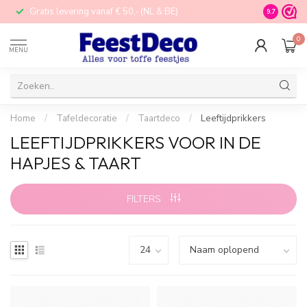
Gratis levering vanaf € 50,- (NL & BE)
STORE in N
9.7
0
MENU
Home
/
Tafeldecoratie
/
Taartdeco
/
Leeftijdprikkers
LEEFTIJDPRIKKERS VOOR IN DE
HAPJES & TAART
FILTERS