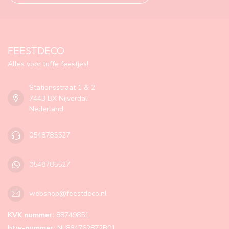
FEESTDECO
Alles voor toffe feestjes!
Stationsstraat 1 & 2
7443 BX Nijverdal
Nederland
0548785527
0548785527
webshop@feestdeco.nl
KVK nummer:
88749851
btw-nummer:
NL864762872B01