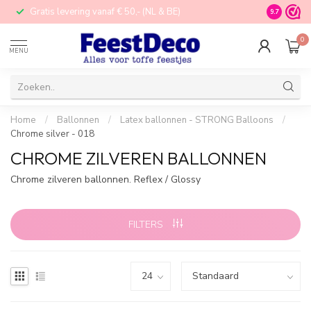
Gratis levering vanaf € 50,- (NL & BE)
STORE in N
9.7
0
MENU
Home
/
Ballonnen
/
Latex ballonnen - STRONG Balloons
/
Chrome silver - 018
CHROME ZILVEREN BALLONNEN
Chrome zilveren ballonnen. Reflex / Glossy
FILTERS