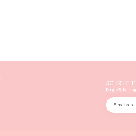
E
SCHRIJF J
Krijg 5% korting