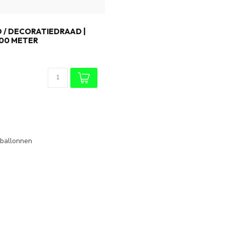
O
 / DECORATIEDRAAD |
100 METER
 ballonnen