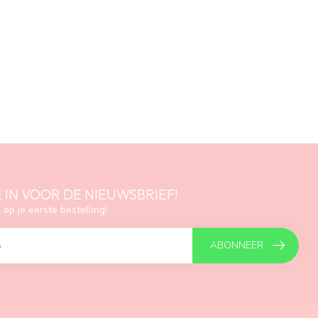
E IN VOOR DE NIEUWSBRIEF!
 op je eerste bestelling!
ABONNEER