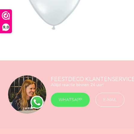
9,0
FEESTDECO KLANTENSERVIC
Altijd reactie binnen 24 uur!
WHATSAPP
E-MAIL