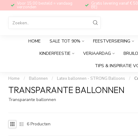
Voor 15:00 besteld = vandaag
Gratis levering vanaf € 50
verzonden
BE)
HOME
SALE TOT 90%
FEESTVERSIERING
KINDERFEESTJE
VERJAARDAG
BRUIL
TIPS & INSPIRATIE V
Home
/
Ballonnen
/
Latex ballonnen - STRONG Balloons
/
Cr
TRANSPARANTE BALLONNEN
Transparante ballonnen
6
Producten