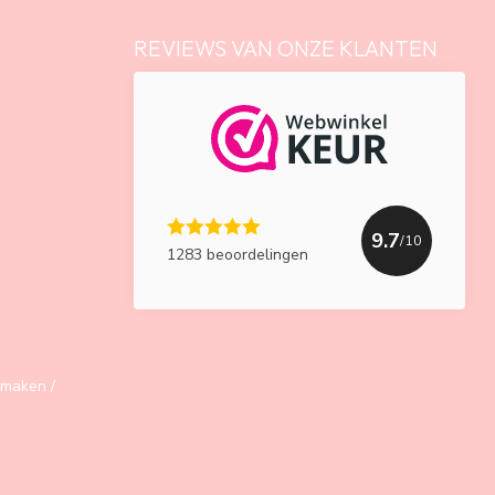
REVIEWS VAN ONZE KLANTEN
9.7
/10
1283 beoordelingen
maken /