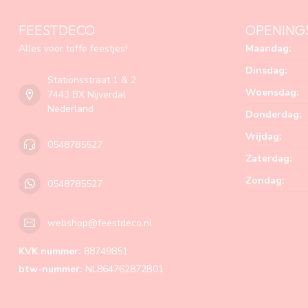
FEESTDECO
OPENING
Alles voor toffe feestjes!
Maandag:
Dinsdag:
Stationsstraat 1 & 2
Woensdag:
7443 BX Nijverdal
Nederland
Donderdag:
Vrijdag:
0548785527
Zaterdag:
Zondag:
0548785527
webshop@feestdeco.nl
KVK nummer:
88749851
btw-nummer:
NL864762872B01