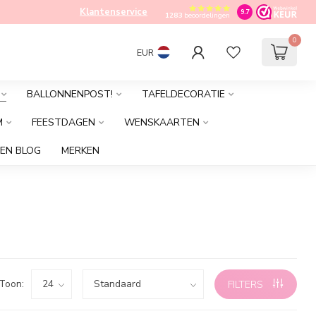
Klantenservice
9.7
1283
beoordelingen
0
EUR
BALLONNENPOST!
TAFELDECORATIE
M
FEESTDAGEN
WENSKAARTEN
EN BLOG
MERKEN
Toon:
FILTERS