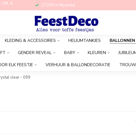
,- (NL &
STORE in Nijverdal
KLEDING & ACCESSOIRES
HELIUMTANKJES
BALLONNEN
OFT
GENDER REVEAL
BABY
KLEUREN
JUBILEU
OOR ELK FEESTJE
VERHUUR & BALLONDECORATIE
TROUW
ystal clear - 099