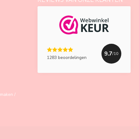
9.7
/10
1283 beoordelingen
maken /