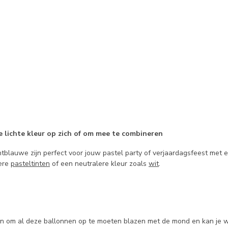
e lichte kleur op zich of om mee te combineren
chtblauwe zijn perfect voor jouw pastel party of verjaardagsfeest me
ere
pasteltinten
of een neutralere kleur zoals
wit
.
in om al deze ballonnen op te moeten blazen met de mond en kan je 