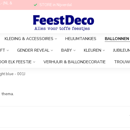
,- (NL &
STORE in Nijverdal
KLEDING & ACCESSOIRES
HELIUMTANKJES
BALLONNEN
OFT
GENDER REVEAL
BABY
KLEUREN
JUBILEU
OOR ELK FEESTJE
VERHUUR & BALLONDECORATIE
TROUW
ght blue - 001J
w thema.