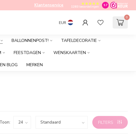
Klantenservice
9.7
1283
beoordelingen
0
EUR
BALLONNENPOST!
TAFELDECORATIE
M
FEESTDAGEN
WENSKAARTEN
EN BLOG
MERKEN
Toon:
FILTERS