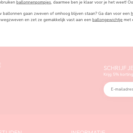
gebruiken
ballonnenpompjes
, daarmee ben je klaar voor je het weet! 
uw ballonnen gaan zweven of omhoog blijven staan? Ga dan voor een
h
t wegzweven en zet ze gemakkelijk vast aan een
ballongewichtje
met 
E
SCHRIJF J
Krijg 5% korting
STIJDEN
INFORMATIE