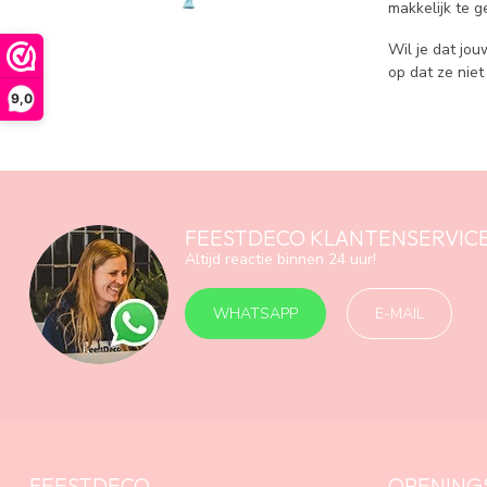
makkelijk te 
Wil je dat jo
op dat ze nie
9,0
FEESTDECO KLANTENSERVIC
Altijd reactie binnen 24 uur!
WHATSAPP
E-MAIL
FEESTDECO
OPENING