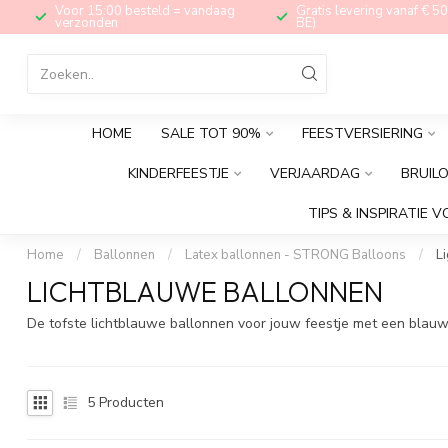
Voor 15:00 besteld = vandaag
Gratis levering vanaf € 50
verzonden
BE)
HOME
SALE TOT 90%
FEESTVERSIERING
KINDERFEESTJE
VERJAARDAG
BRUIL
TIPS & INSPIRATIE V
Home
/
Ballonnen
/
Latex ballonnen - STRONG Balloons
/
Li
LICHTBLAUWE BALLONNEN
De tofste lichtblauwe ballonnen voor jouw feestje met een blau
5
Producten