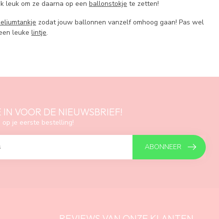
Ook leuk om ze daarna op een
ballonstokje
te zetten!
eliumtankje
zodat jouw ballonnen vanzelf omhoog gaan! Pas wel
een leuke
lintje
.
E IN VOOR DE NIEUWSBRIEF!
 op je eerste bestelling!
ABONNEER
REVIEWS VAN ONZE KLANTEN