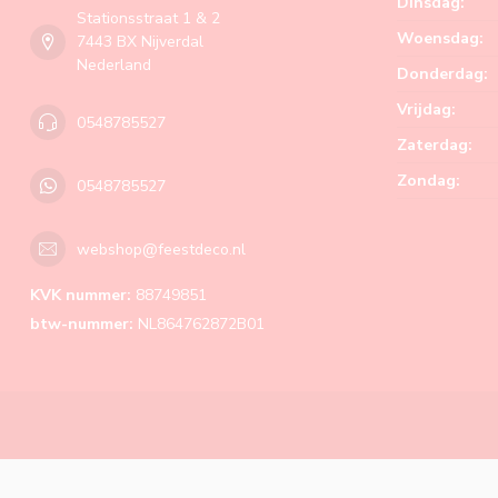
Dinsdag:
Stationsstraat 1 & 2
Woensdag:
7443 BX Nijverdal
Nederland
Donderdag:
Vrijdag:
0548785527
Zaterdag:
Zondag:
0548785527
webshop@feestdeco.nl
KVK nummer:
88749851
btw-nummer:
NL864762872B01