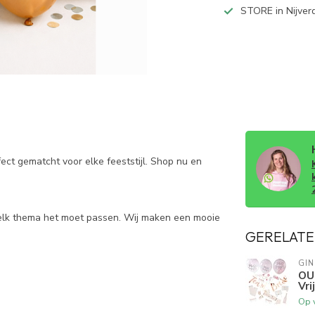
STORE in Nijver
fect gematcht voor elke feeststijl. Shop nu en
welk thema het moet passen. Wij maken een mooie
GERELATE
GIN
OU
Vri
Op 