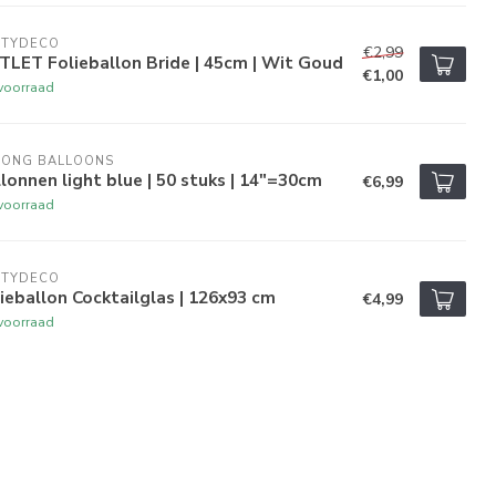
RTYDECO
€2,99
LET Folieballon Bride | 45cm | Wit Goud
€1,00
voorraad
RONG BALLOONS
lonnen light blue | 50 stuks | 14"=30cm
€6,99
voorraad
RTYDECO
ieballon Cocktailglas | 126x93 cm
€4,99
voorraad