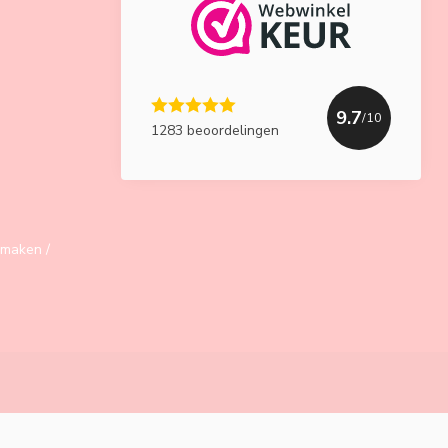
9.7
/10
1283 beoordelingen
maken /