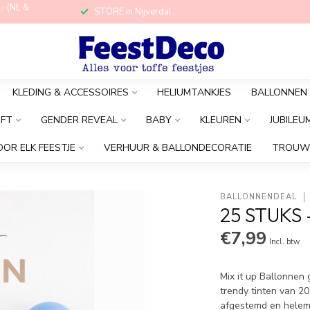
,- (NL &
STORE in Nijverdal
KLEDING & ACCESSOIRES
HELIUMTANKJES
BALLONNEN
OFT
GENDER REVEAL
BABY
KLEUREN
JUBILEU
OOR ELK FEESTJE
VERHUUR & BALLONDECORATIE
TROUW
BALLONNENDEAL
25 STUKS 
€7,99
Incl. btw
Mix it up Ballonnen 
trendy tinten van 20
afgestemd en helemaa