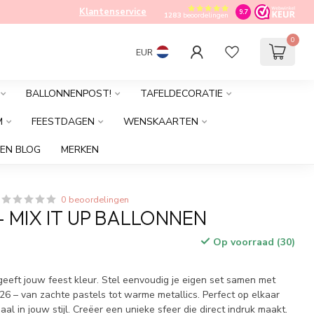
Klantenservice
9.7
1283
beoordelingen
0
EUR
BALLONNENPOST!
TAFELDECORATIE
M
FEESTDAGEN
WENSKAARTEN
EN BLOG
MERKEN
0 beoordelingen
- MIX IT UP BALLONNEN
Op voorraad (30)
geeft jouw feest kleur. Stel eenvoudig je eigen set samen met
26 – van zachte pastels tot warme metallics. Perfect op elkaar
l in jouw stijl. Creëer een unieke sfeer die direct indruk maakt.