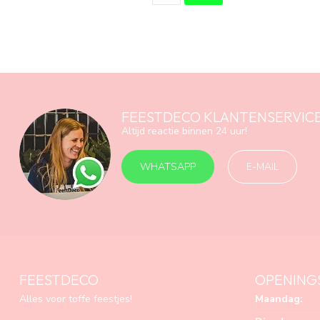
FEESTDECO KLANTENSERVIC
Altijd reactie binnen 24 uur!
WHATSAPP
E-MAIL
FEESTDECO
OPENING
Alles voor toffe feestjes!
Maandag: