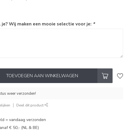
 je? Wij maken een mooie selectie voor je:
*
TOEVOEGEN AAN WINKELWAGEN
stus weer verzonden!
lijken
Deel dit product
eld = vandaag verzonden
vanaf € 50,- (NL & BE)