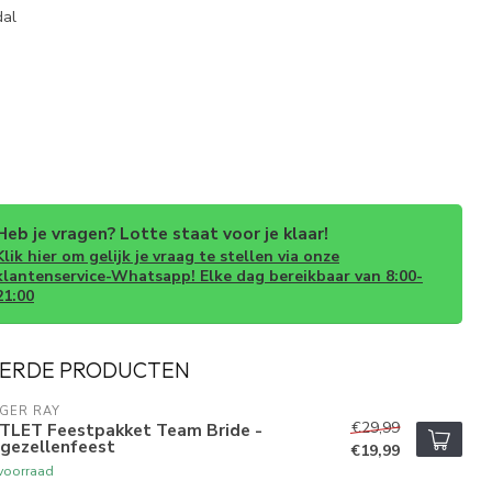
dal
Heb je vragen? Lotte staat voor je klaar!
Klik hier om gelijk je vraag te stellen via onze
klantenservice-Whatsapp! Elke dag bereikbaar van 8:00-
21:00
ERDE PRODUCTEN
GER RAY
€29,99
TLET Feestpakket Team Bride -
jgezellenfeest
€19,99
voorraad