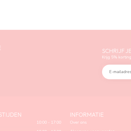
E
SCHRIJF J
Krijg 5% korting
STIJDEN
INFORMATIE
10:00 - 17:00
Over ons