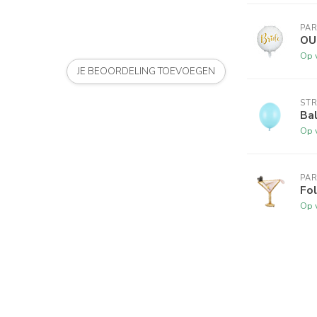
PA
OUT
Op 
JE BEOORDELING TOEVOEGEN
ST
Bal
Op 
PA
Fol
Op 