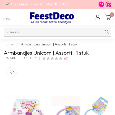
Gratis levering vanaf € 50,- (NL & BE)
STORE in N
9.7
0
MENU
Home
/
Armbandjes Unicorn | Assorti | 1 stuk
Armbandjes Unicorn | Assorti | 1 stuk
(0)
TIM&PUCE FACTORY