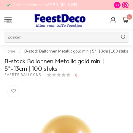
Gratis levering vanaf € 50,- (NL & BE)
STORE in N
9.7
0
MENU
Home
/
B-stock Ballonnen Metallic gold mini | 5"=13cm | 100 stuks
B-stock Ballonnen Metallic gold mini |
5"=13cm | 100 stuks
(0)
EVERTS BALLOONS