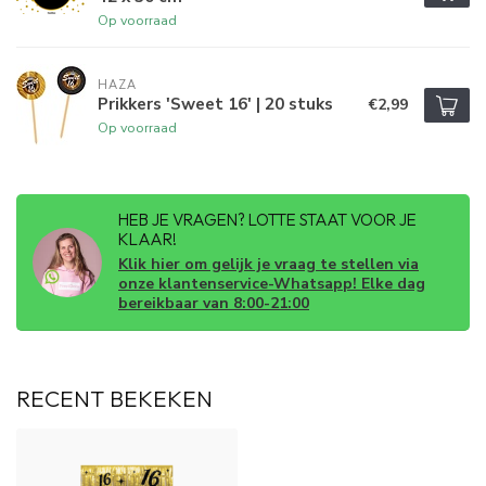
Op voorraad
HAZA
Prikkers 'Sweet 16' | 20 stuks
€2,99
Op voorraad
HEB JE VRAGEN? LOTTE STAAT VOOR JE
KLAAR!
Klik hier om gelijk je vraag te stellen via
onze klantenservice-Whatsapp! Elke dag
bereikbaar van 8:00-21:00
RECENT BEKEKEN