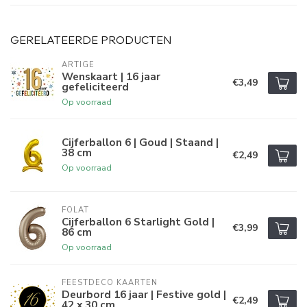
GERELATEERDE PRODUCTEN
ARTIGE
Wenskaart | 16 jaar
€3,49
gefeliciteerd
Op voorraad
Cijferballon 6 | Goud | Staand |
38 cm
€2,49
Op voorraad
FOLAT
Cijferballon 6 Starlight Gold |
€3,99
86 cm
Op voorraad
FEESTDECO KAARTEN
Deurbord 16 jaar | Festive gold |
€2,49
42 x 30 cm