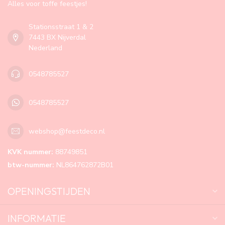
Alles voor toffe feestjes!
Stationsstraat 1 & 2
7443 BX Nijverdal
Nederland
0548785527
0548785527
webshop@feestdeco.nl
KVK nummer:
88749851
btw-nummer:
NL864762872B01
OPENINGSTIJDEN
INFORMATIE