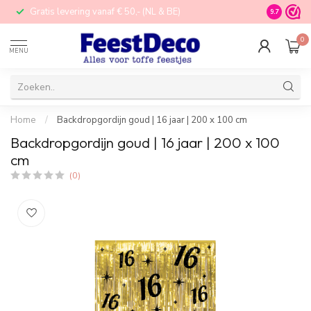
Gratis levering vanaf € 50,- (NL & BE)
STORE in N
9.7
0
MENU
Home
/
Backdropgordijn goud | 16 jaar | 200 x 100 cm
Backdropgordijn goud | 16 jaar | 200 x 100
cm
(0)