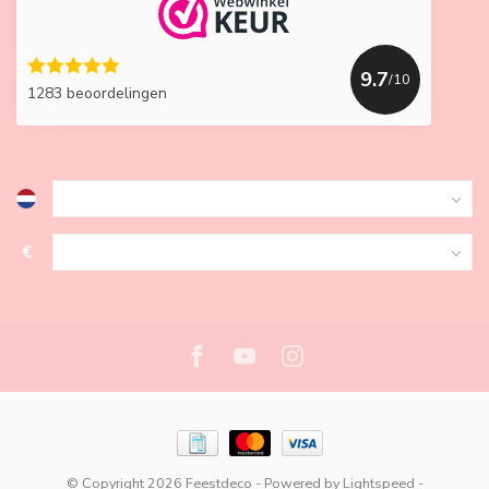
9.7
/10
1283 beoordelingen
€
© Copyright 2026 Feestdeco
- Powered by
Lightspeed
-