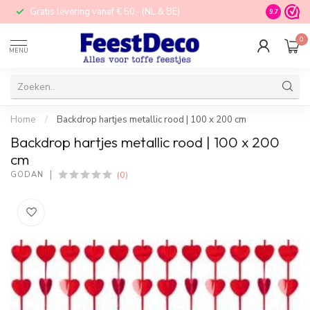
Gratis levering vanaf € 50,- (NL & BE)
STORE in N
9.7
0
MENU
Home
/
Backdrop hartjes metallic rood | 100 x 200 cm
Backdrop hartjes metallic rood | 100 x 200
cm
(0)
GODAN