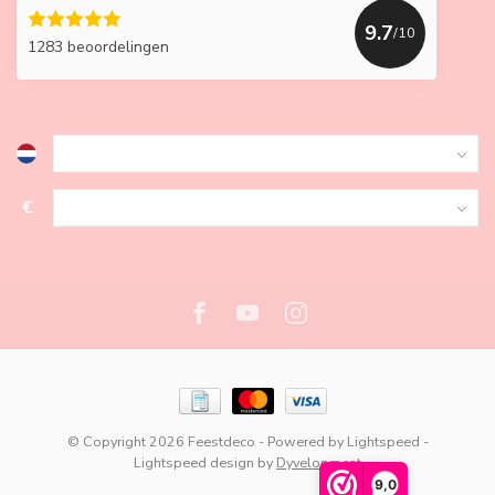
9.7
/10
1283 beoordelingen
€
© Copyright 2026 Feestdeco
- Powered by
Lightspeed
-
Lightspeed design
by
Dyvelopment
9,0