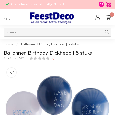
Gratis levering vanaf € 50,- (NL & BE)
STORE in N
9.7
0
MENU
Home
/
Ballonnen Birthday Dickhead | 5 stuks
Ballonnen Birthday Dickhead | 5 stuks
(0)
GINGER RAY