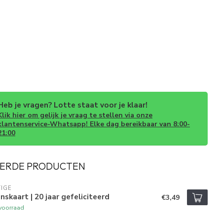
Heb je vragen? Lotte staat voor je klaar!
Klik hier om gelijk je vraag te stellen via onze
klantenservice-Whatsapp! Elke dag bereikbaar van 8:00-
21:00
ERDE PRODUCTEN
IGE
skaart | 20 jaar gefeliciteerd
€3,49
voorraad