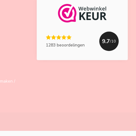
9.7
/10
1283 beoordelingen
maken /