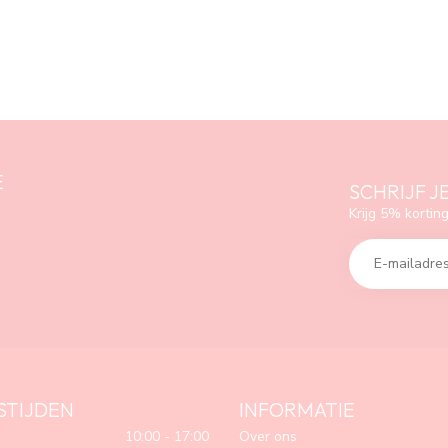
E
SCHRIJF J
Krijg 5% korting
STIJDEN
INFORMATIE
10:00 - 17:00
Over ons