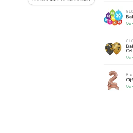
GL
Bal
Op 
GL
Bal
Cel
Op 
RI
Cij
Op 