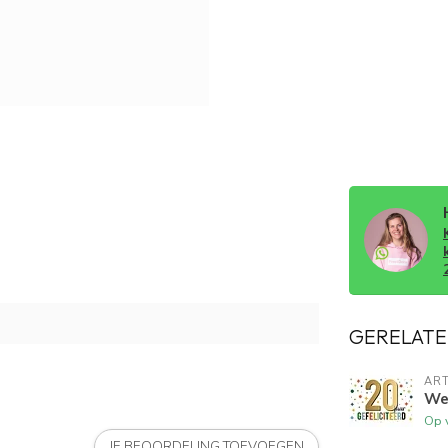
GERELATE
ART
Wen
Op 
JE BEOORDELING TOEVOEGEN