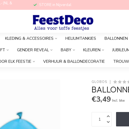
,- (NL &
STORE in Nijverdal
KLEDING & ACCESSOIRES
HELIUMTANKJES
BALLONNEN
OFT
GENDER REVEAL
BABY
KLEUREN
JUBILEU
OOR ELK FEESTJE
VERHUUR & BALLONDECORATIE
TROUW
GLOBOS
BALLONNEN
€3,49
Incl. btw