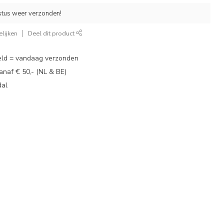
stus weer verzonden!
lijken
Deel dit product
eld = vandaag verzonden
vanaf € 50,- (NL & BE)
dal