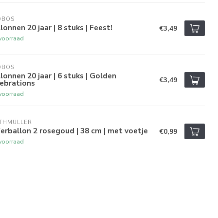
OBOS
lonnen 20 jaar | 8 stuks | Feest!
€3,49
voorraad
OBOS
lonnen 20 jaar | 6 stuks | Golden
€3,49
ebrations
voorraad
ETHMÜLLER
ferballon 2 rosegoud | 38 cm | met voetje
€0,99
voorraad