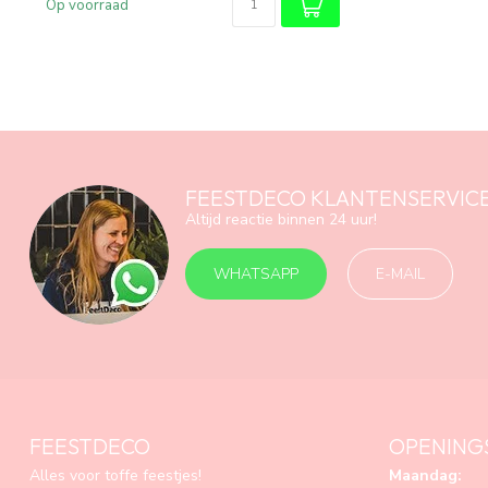
Op voorraad
FEESTDECO KLANTENSERVIC
Altijd reactie binnen 24 uur!
WHATSAPP
E-MAIL
FEESTDECO
OPENING
Alles voor toffe feestjes!
Maandag: