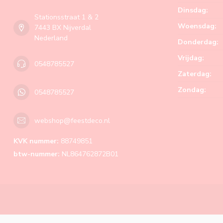
Dinsdag:
Stationsstraat 1 & 2
Woensdag:
7443 BX Nijverdal
Nederland
Donderdag:
Vrijdag:
0548785527
Zaterdag:
Zondag:
0548785527
webshop@feestdeco.nl
KVK nummer:
88749851
btw-nummer:
NL864762872B01