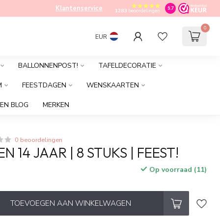
Klantenservice
9.7
1283
beoordelingen
0
EUR
BALLONNENPOST!
TAFELDECORATIE
M
FEESTDAGEN
WENSKAARTEN
EN BLOG
MERKEN
0 beoordelingen
 14 JAAR | 8 STUKS | FEEST!
Op voorraad (11)
TOEVOEGEN AAN WINKELWAGEN