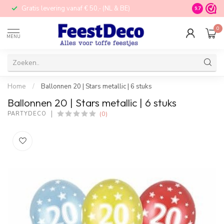
Gratis levering vanaf € 50,- (NL & BE)
STORE in N
9.7
0
MENU
Home
/
Ballonnen 20 | Stars metallic | 6 stuks
Ballonnen 20 | Stars metallic | 6 stuks
(0)
PARTYDECO