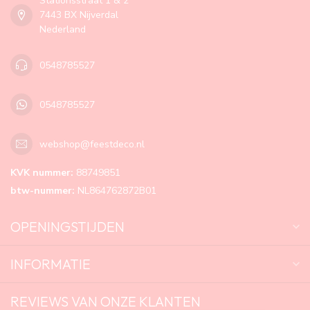
Stationsstraat 1 & 2
7443 BX Nijverdal
Nederland
0548785527
0548785527
webshop@feestdeco.nl
KVK nummer:
88749851
btw-nummer:
NL864762872B01
OPENINGSTIJDEN
INFORMATIE
REVIEWS VAN ONZE KLANTEN