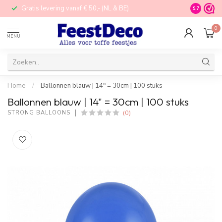
Gratis levering vanaf € 50,- (NL & BE)
STORE in N
9.7
0
MENU
Home
/
Ballonnen blauw | 14" = 30cm | 100 stuks
Ballonnen blauw | 14" = 30cm | 100 stuks
(0)
STRONG BALLOONS