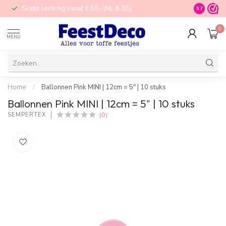
Gratis levering vanaf € 50,- (NL & BE)
STORE in N
9.7
0
MENU
Home
/
Ballonnen Pink MINI | 12cm = 5" | 10 stuks
Ballonnen Pink MINI | 12cm = 5" | 10 stuks
(0)
SEMPERTEX