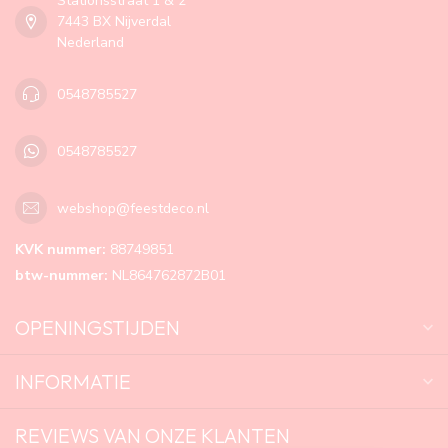
Stationsstraat 1 & 2
7443 BX Nijverdal
Nederland
0548785527
0548785527
webshop@feestdeco.nl
KVK nummer:
88749851
btw-nummer:
NL864762872B01
OPENINGSTIJDEN
INFORMATIE
REVIEWS VAN ONZE KLANTEN