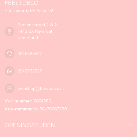
FEESTDECO
Alles voor toffe feestjes!
Stationsstraat 1 & 2
7443 BX Nijverdal
Nederland
0548785527
0548785527
webshop@feestdeco.nl
KVK nummer:
88749851
btw-nummer:
NL864762872B01
OPENINGSTIJDEN