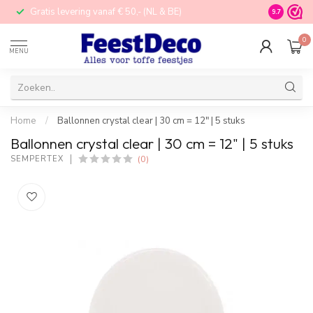
Gratis levering vanaf € 50,- (NL & BE)
STORE in N
9.7
0
MENU
Home
/
Ballonnen crystal clear | 30 cm = 12" | 5 stuks
Ballonnen crystal clear | 30 cm = 12" | 5 stuks
(0)
SEMPERTEX