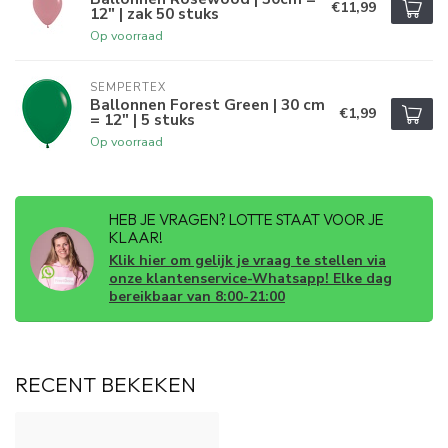
€11,99
12" | zak 50 stuks
Op voorraad
SEMPERTEX
Ballonnen Forest Green | 30 cm
€1,99
= 12" | 5 stuks
Op voorraad
HEB JE VRAGEN? LOTTE STAAT VOOR JE
KLAAR!
Klik hier om gelijk je vraag te stellen via
onze klantenservice-Whatsapp! Elke dag
bereikbaar van 8:00-21:00
RECENT BEKEKEN