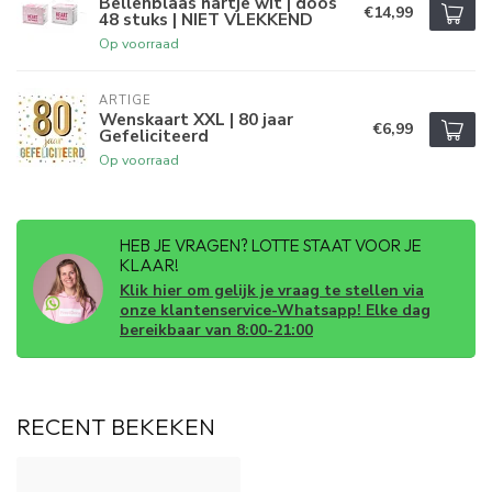
Bellenblaas hartje wit | doos
€14,99
48 stuks | NIET VLEKKEND
Op voorraad
ARTIGE
Wenskaart XXL | 80 jaar
€6,99
Gefeliciteerd
Op voorraad
HEB JE VRAGEN? LOTTE STAAT VOOR JE
KLAAR!
Klik hier om gelijk je vraag te stellen via
onze klantenservice-Whatsapp! Elke dag
bereikbaar van 8:00-21:00
RECENT BEKEKEN