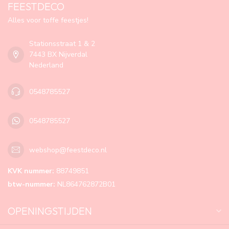
FEESTDECO
Alles voor toffe feestjes!
Stationsstraat 1 & 2
7443 BX Nijverdal
Nederland
0548785527
0548785527
webshop@feestdeco.nl
KVK nummer:
88749851
btw-nummer:
NL864762872B01
OPENINGSTIJDEN