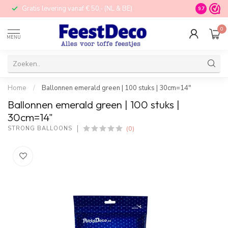
Gratis levering vanaf € 50,- (NL & BE)
STORE in N
9.7
0
MENU
Home
/
Ballonnen emerald green | 100 stuks | 30cm=14"
Ballonnen emerald green | 100 stuks |
30cm=14"
(0)
STRONG BALLOONS