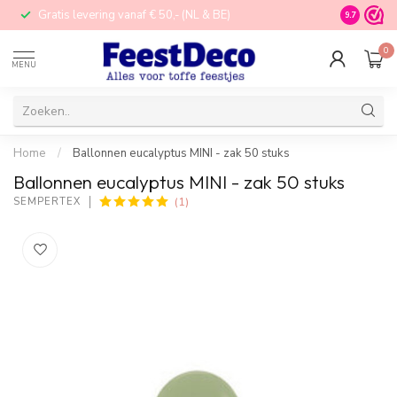
Gratis levering vanaf € 50,- (NL & BE)
STORE in N
9.7
0
MENU
Home
/
Ballonnen eucalyptus MINI - zak 50 stuks
Ballonnen eucalyptus MINI - zak 50 stuks
(1)
SEMPERTEX