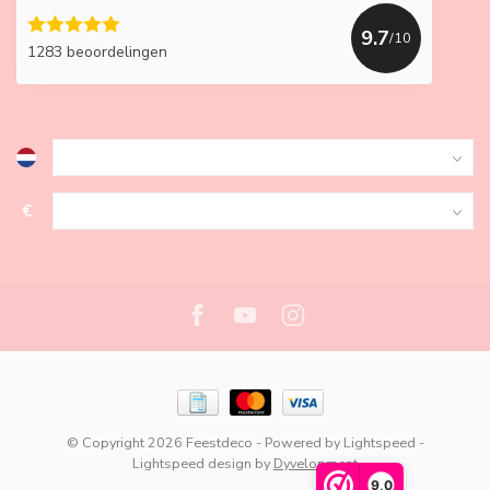
9.7
/10
1283 beoordelingen
€
© Copyright 2026 Feestdeco
- Powered by
Lightspeed
-
Lightspeed design
by
Dyvelopment
9,0