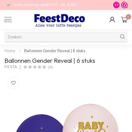
Gratis levering vanaf € 50,- (NL & BE)
STORE in N
9.7
0
MENU
Home
/
Ballonnen Gender Reveal | 6 stuks
Ballonnen Gender Reveal | 6 stuks
(0)
FIESTA