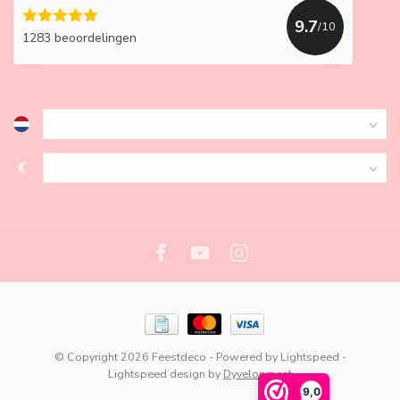
9.7
/10
1283 beoordelingen
€
© Copyright 2026 Feestdeco
- Powered by
Lightspeed
-
Lightspeed design
by
Dyvelopment
9,0