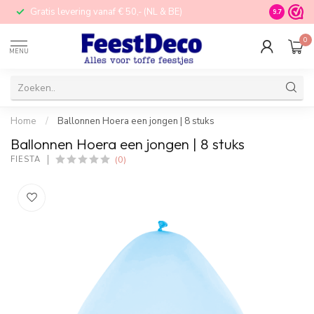
Gratis levering vanaf € 50,- (NL & BE)
STORE in N
9.7
0
MENU
Home
/
Ballonnen Hoera een jongen | 8 stuks
Ballonnen Hoera een jongen | 8 stuks
(0)
FIESTA