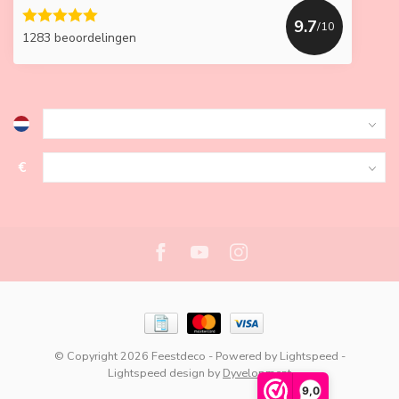
9.7
/10
1283 beoordelingen
€
© Copyright 2026 Feestdeco
- Powered by
Lightspeed
-
Lightspeed design
by
Dyvelopment
9,0