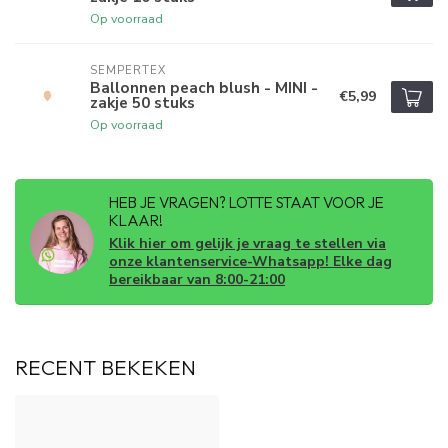
Op voorraad
SEMPERTEX
Ballonnen peach blush - MINI -
€5,99
zakje 50 stuks
Op voorraad
HEB JE VRAGEN? LOTTE STAAT VOOR JE
KLAAR!
Klik hier om gelijk je vraag te stellen via
onze klantenservice-Whatsapp! Elke dag
bereikbaar van 8:00-21:00
RECENT BEKEKEN