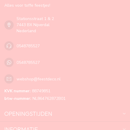
Alles voor toffe feestjes!
Stationsstraat 1 & 2
7443 BX Nijverdal
Nederland
0548785527
0548785527
webshop@feestdeco.nl
KVK nummer:
88749851
btw-nummer:
NL864762872B01
OPENINGSTIJDEN
INFORMATIE