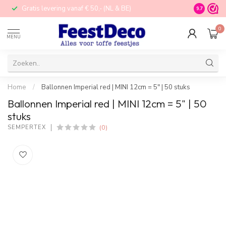
Gratis levering vanaf € 50,- (NL & BE)
STORE in N
9.7
0
MENU
Home
/
Ballonnen Imperial red | MINI 12cm = 5" | 50 stuks
Ballonnen Imperial red | MINI 12cm = 5" | 50
stuks
(0)
SEMPERTEX