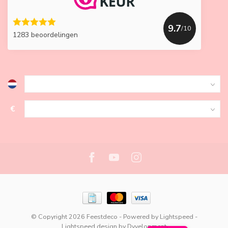
9.7
/10
1283 beoordelingen
€
© Copyright 2026 Feestdeco
- Powered by
Lightspeed
-
Lightspeed design
by
Dyvelopment