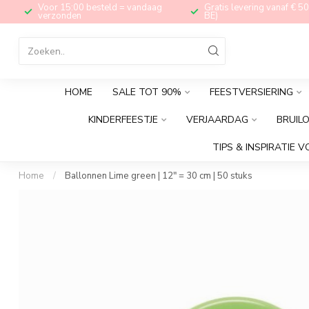
Voor 15:00 besteld = vandaag
Gratis levering vanaf € 50
verzonden
BE)
HOME
SALE TOT 90%
FEESTVERSIERING
KINDERFEESTJE
VERJAARDAG
BRUIL
TIPS & INSPIRATIE V
Home
/
Ballonnen Lime green | 12" = 30 cm | 50 stuks