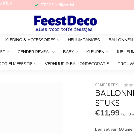
,- (NL &
STORE in Nijverdal
KLEDING & ACCESSOIRES
HELIUMTANKJES
BALLONNEN
OFT
GENDER REVEAL
BABY
KLEUREN
JUBILEU
OOR ELK FEESTJE
VERHUUR & BALLONDECORATIE
TROUW
SEMPERTEX
BALLONNEN
STUKS
€11,99
Incl. bt
Een set van 50 lime