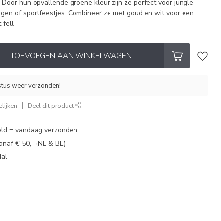
Door hun opvallende groene kleur zijn ze perfect voor jungle-
ngen of sportfeestjes. Combineer ze met goud en wit voor een
 fell
TOEVOEGEN AAN WINKELWAGEN
stus weer verzonden!
lijken
Deel dit product
eld = vandaag verzonden
vanaf € 50,- (NL & BE)
dal