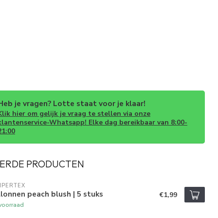
Heb je vragen? Lotte staat voor je klaar!
Klik hier om gelijk je vraag te stellen via onze
klantenservice-Whatsapp! Elke dag bereikbaar van 8:00-
21:00
ERDE PRODUCTEN
MPERTEX
lonnen peach blush | 5 stuks
€1,99
voorraad