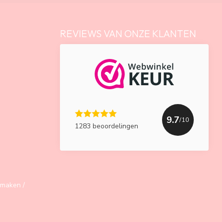
REVIEWS VAN ONZE KLANTEN
9.7
/10
1283 beoordelingen
maken /