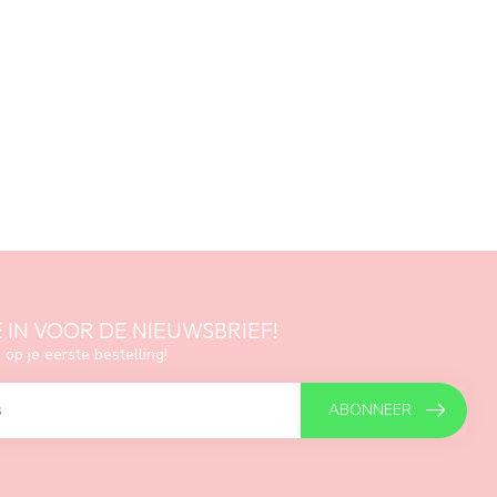
E IN VOOR DE NIEUWSBRIEF!
 op je eerste bestelling!
ABONNEER