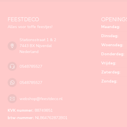
FEESTDECO
OPENING
Alles voor toffe feestjes!
Maandag:
Dinsdag:
Stationsstraat 1 & 2
Woensdag:
7443 BX Nijverdal
Nederland
Donderdag:
Vrijdag:
0548785527
Zaterdag:
Zondag:
0548785527
webshop@feestdeco.nl
KVK nummer:
88749851
btw-nummer:
NL864762872B01