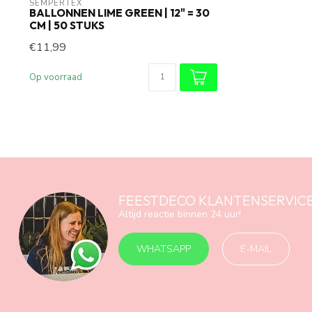
SEMPERTEX
BALLONNEN LIME GREEN | 12" = 30
CM | 50 STUKS
€11,99
Op voorraad
FEESTDECO KLANTENSERVIC
Altijd reactie binnen 24 uur!
WHATSAPP
E-MAIL