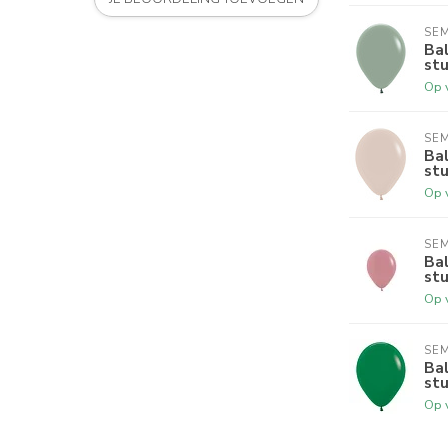
SE
Bal
st
Op 
SE
Bal
st
Op 
SE
Bal
st
Op 
SE
Bal
st
Op 