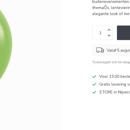
buitenevenementen. 
themaÕs, lentevieri
elegante look of met
Vanaf 5 augu
Toevoegen om te verge
Voor 15:00 best
Gratis levering 
STORE in Nijver