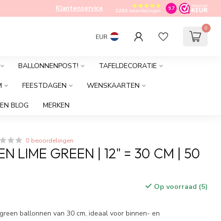
Klantenservice
9.7
1283
beoordelingen
0
EUR
BALLONNENPOST!
TAFELDECORATIE
M
FEESTDAGEN
WENSKAARTEN
EN BLOG
MERKEN
0 beoordelingen
 LIME GREEN | 12" = 30 CM | 50
Op voorraad (5)
w
 green ballonnen van 30 cm, ideaal voor binnen- en