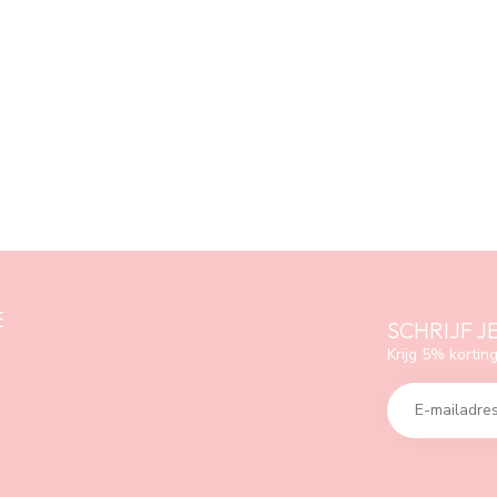
E
SCHRIJF J
Krijg 5% korting