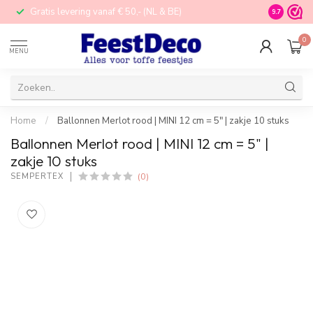
Gratis levering vanaf € 50,- (NL & BE)
STORE in N
9.7
0
MENU
Home
/
Ballonnen Merlot rood | MINI 12 cm = 5" | zakje 10 stuks
Ballonnen Merlot rood | MINI 12 cm = 5" |
zakje 10 stuks
(0)
SEMPERTEX