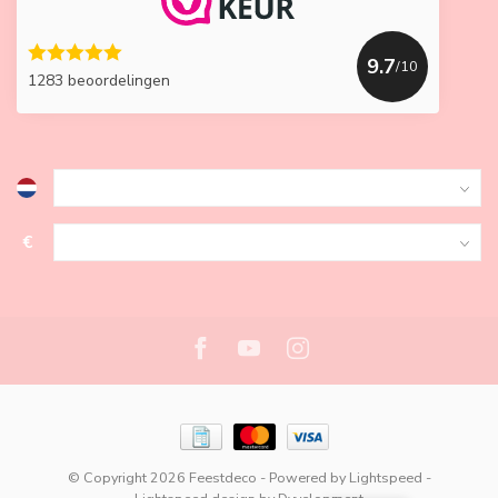
9.7
/10
1283 beoordelingen
€
© Copyright 2026 Feestdeco
- Powered by
Lightspeed
-